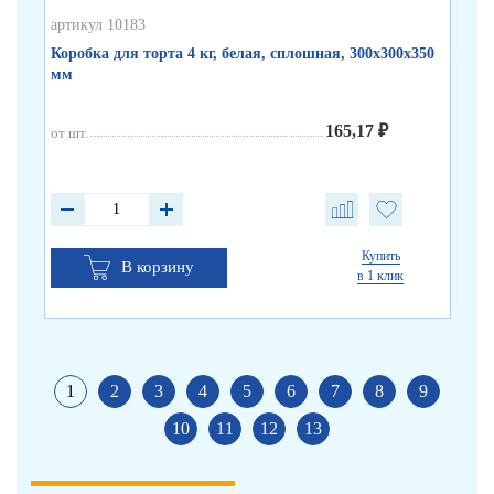
артикул 10183
арт
Коробка для торта 4 кг, белая, сплошная, 300х300х350
Ко
мм
бу
165,17 ₽
от шт.
от 
от 
от 
Купить
В корзину
в 1 клик
1
2
3
4
5
6
7
8
9
10
11
12
13