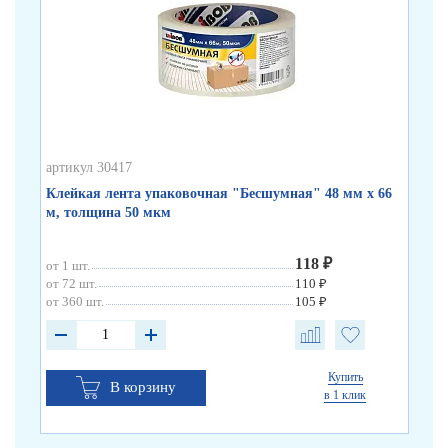
артикул 30417
арт
Клейкая лента упаковочная "Бесшумная" 48 мм х 66
Кл
м, толщина 50 мкм
по
118 ₽
от 1 шт.
от 
от 72 шт.
110 ₽
от 
от 360 шт.
105 ₽
от 
Купить
В корзину
в 1 клик