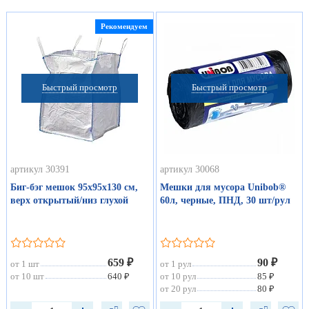
Рекомендуем
Быстрый просмотр
Быстрый просмотр
артикул 30391
артикул 30068
Биг-бэг мешок 95х95х130 см,
Мешки для мусора Unibob®
верх открытый/низ глухой
60л, черные, ПНД, 30 шт/рул
659 ₽
90 ₽
от 1 шт
от 1 рул
от 10 шт
640 ₽
от 10 рул
85 ₽
от 20 рул
80 ₽