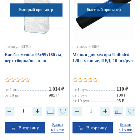
Быстрый просмотр
Быстрый просмотр
артикул 30393
артикул 30063
Биг-бэг мешок 95х95х180 см,
Мешки для мусора Unibob®
верх сборка/низ люк
120л, черные, ПВД, 10 шт/рул
1.014 ₽
110 ₽
от 1 шт
от 1 рул
от 10 шт
985 ₽
от 5 рул
100 ₽
от 10 рул
95 ₽
Купить
Купить
В корзину
В корзину
в 1 клик
в 1 клик