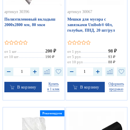
артикул 30396
артикул 30067
Полиэтиленовый вкладыш
Мешки для мусора с
2000х2800 мм, 80 мкм
завязками Unibob® 60л,
голубые, ПНД, 20 шт/рул
200 ₽
98 ₽
от 1 шт
от 1 рул
от 10 шт
190 ₽
от 5 рул
93 ₽
от 10 рул
88 ₽
Купить
Оформить
В корзину
В корзину
в 1 клик
предзаказ
Рекомендуем