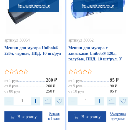
Быстрый просмотр
Быстрый просмотр
артикул 30064
артикул 30062
Мешки для мусора Unibob®
Мешки для мусора с
220л, черные, ПВД, 10 шт/рул
завязками Unibob® 120л,
голубые, ПНД, 10 шт/рул. У
280 ₽
95 ₽
от 1 рул
от 1 рул
от 8 рул
260 ₽
от 5 рул
90 ₽
от 80 рул
250 ₽
от 10 рул
85 ₽
Купить
Оформить
В корзину
В корзину
в 1 клик
предзаказ