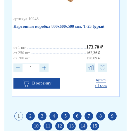
артикул 10248
арт
Картонная коробка 800х600х500 мм, Т-23 бурый
Ка
173,70 ₽
от 1 шт.
от 
от 250 шт.
162,36 ₽
от 
от 700 шт.
156,69 ₽
от 
Купить
В корзину
в 1 клик
1
2
3
4
5
6
7
8
9
10
11
12
13
14
15