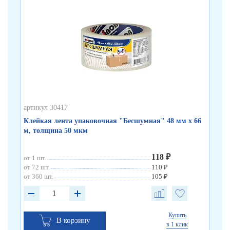
артикул 30417
арт
Клейкая лента упаковочная "Бесшумная" 48 мм х 66
Кл
м, толщина 50 мкм
по
118 ₽
от 1 шт.
от 
от 72 шт.
110 ₽
от 
от 360 шт.
105 ₽
от 
Купить
В корзину
в 1 клик