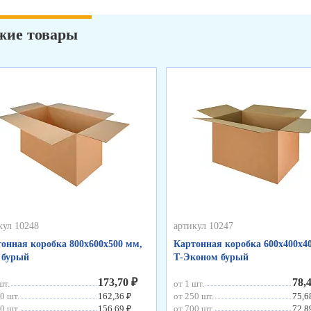
жие товары
кул 10248
артикул 10247
онная коробка 800х600х500 мм,
Картонная коробка 600х400х4
 бурый
Т-Эконом бурый
173,70 ₽
78,
шт.
от 1 шт.
0 шт.
162,36 ₽
от 250 шт.
75,6
0 шт.
156,69 ₽
от 700 шт.
72,8