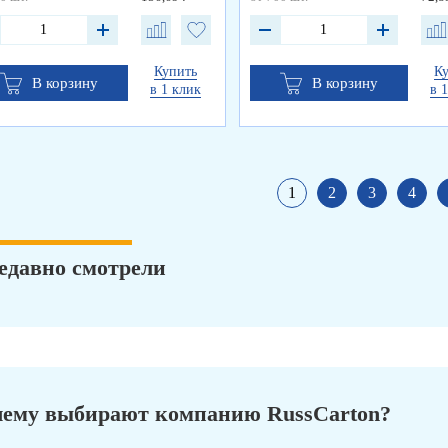
Купить
К
В корзину
В корзину
в 1 клик
в 
1
2
3
4
едавно смотрели
ему выбирают компанию RussCarton?