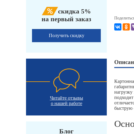
скидка 5%
на первый заказ
Поделитьс
Получить скидку
Описан
Картонна
габаритн
нагрузку
подходит
Читайте отзывы
отличает
о нашей работе
быструю 
Осно
Блог