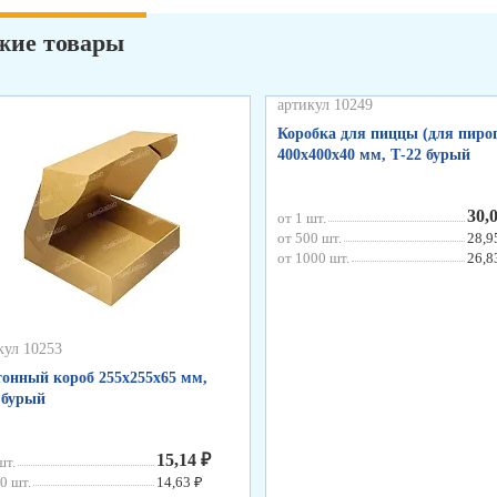
жие товары
артикул 10249
Коробка для пиццы (для пирог
400х400х40 мм, Т-22 бурый
30,
от 1 шт.
от 500 шт.
28,9
от 1000 шт.
26,8
кул 10253
онный короб 255х255х65 мм,
 бурый
15,14 ₽
шт.
0 шт.
14,63 ₽