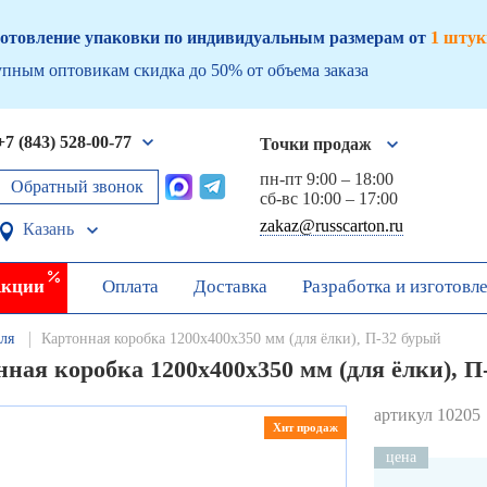
отовление упаковки по индивидуальным размерам от
1 штук
пным оптовикам скидка до 50% от объема заказа
+7 (843) 528-00-77
Точки продаж
пн-пт 9:00 – 18:00
Обратный звонок
сб-вс 10:00 – 17:00
zakaz@russcarton.ru
Казань
кции
Оплата
Доставка
Разработка и изготовл
ля
Картонная коробка 1200х400х350 мм (для ёлки), П-32 бурый
ная коробка 1200х400х350 мм (для ёлки), П
артикул 10205
Хит продаж
цена