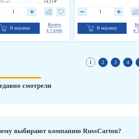
00 шт.
14,13 ₽
Купить
К
В корзину
В корзину
в 1 клик
в 
1
2
3
4
едавно смотрели
ему выбирают компанию RussCarton?