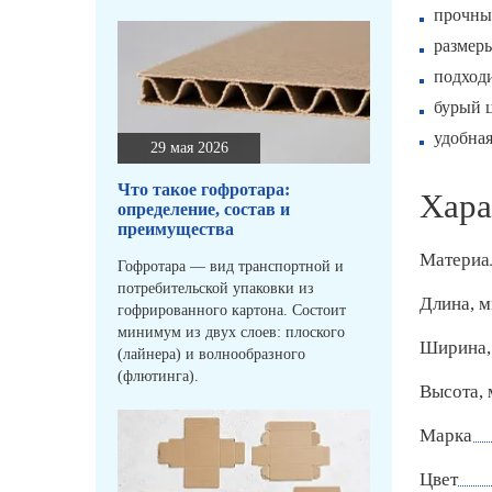
прочны
размеры
подход
бурый ц
удобна
29 мая 2026
Что такое гофротара:
Хара
определение, состав и
преимущества
Материа
Гофротара — вид транспортной и
потребительской упаковки из
Длина, 
гофрированного картона. Состоит
минимум из двух слоев: плоского
Ширина,
(лайнера) и волнообразного
(флютинга).
Высота,
Марка
Цвет