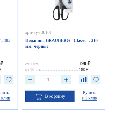
артикул 30161
, 185
Ножницы BRAUBERG "Classic", 210
мм, чёрные
 ₽
190 ₽
от 1 шт.
₽
от 10 шт.
180 ₽
упить
Купить
В корзину
1 клик
в 1 клик