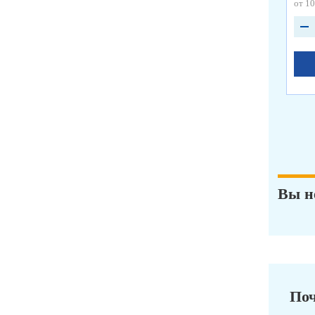
от 10
Вы н
Поч