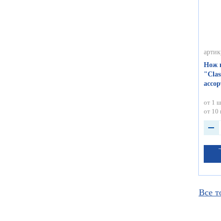
артик
Нож 
"Clas
ассор
от 1 ш
от 10 
Все т