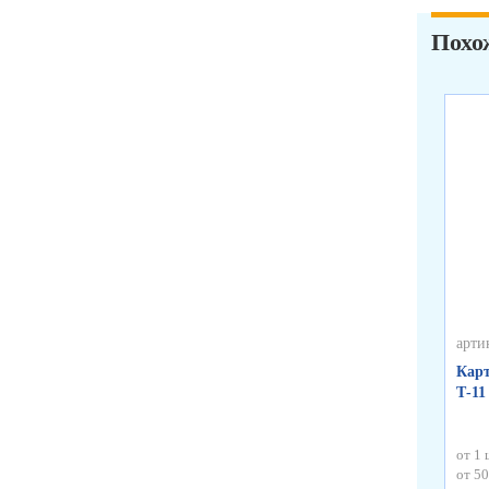
Похо
арти
Карт
Т-11
от 1 
от 50