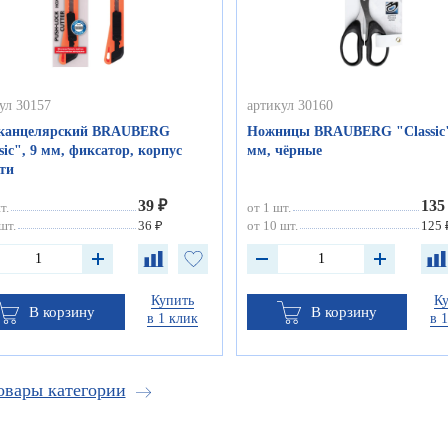
ул 30157
артикул 30160
канцелярский BRAUBERG
Ножницы BRAUBERG "Classic"
sic", 9 мм, фиксатор, корпус
мм, чёрные
ти
39 ₽
135
т.
от 1 шт.
шт.
36 ₽
от 10 шт.
125 
Купить
К
В корзину
В корзину
в 1 клик
в 
овары категории