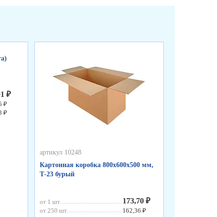
а)
01 ₽
5 ₽
3 ₽
артикул 10248
артикул 10247
Картонная коробка 800х600х500 мм,
Картонная ко
Т-23 бурый
Т-Эконом бу
173,70 ₽
от 1 шт.
от 1 шт.
от 250 шт.
162,36 ₽
от 250 шт.