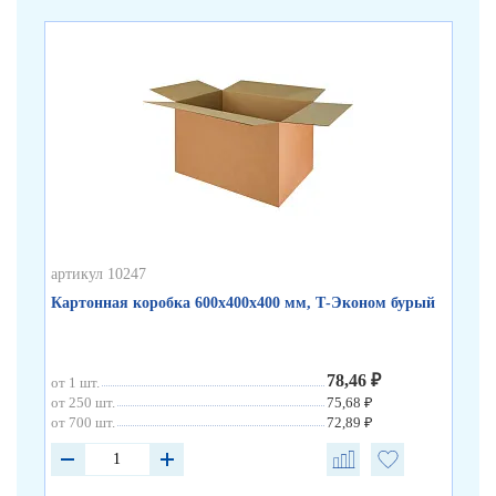
артикул 10247
арт
Картонная коробка 600х400х400 мм, Т-Эконом бурый
Ка
78,46 ₽
от 1 шт.
от 
от 250 шт.
75,68 ₽
от 
от 700 шт.
72,89 ₽
от 