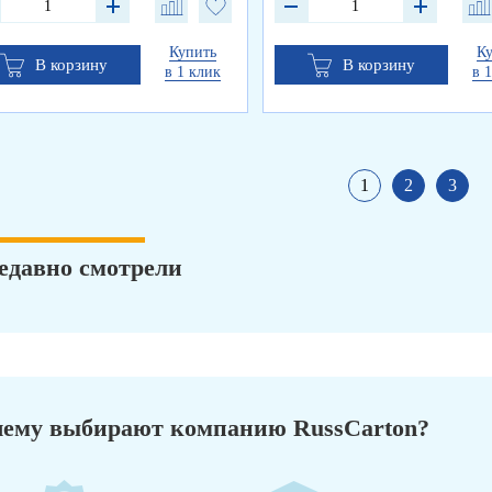
Купить
К
В корзину
В корзину
в 1 клик
в 
1
2
3
едавно смотрели
ему выбирают компанию RussCarton?