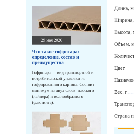
Длина, 
Ширина,
Высота,
29 мая 2026
Объем, 
Что такое гофротара:
Количест
определение, состав и
преимущества
Цвет
Гофротара — вид транспортной и
потребительской упаковки из
Назначе
гофрированного картона. Состоит
минимум из двух слоев: плоского
Вес, г
(лайнера) и волнообразного
(флютинга).
Транспо
Страна п