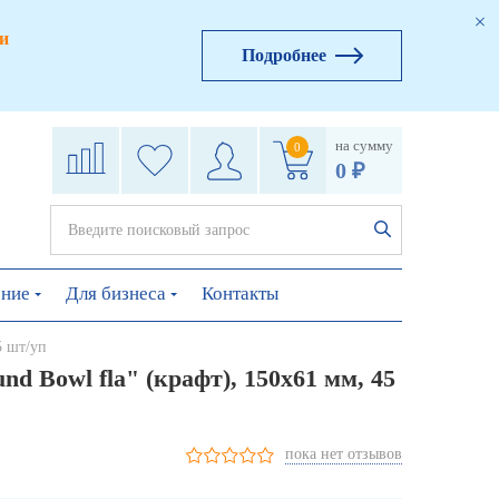
и
Подробнее
на сумму
0
0 ₽
ение
Для бизнеса
Контакты
5 шт/уп
 Bowl fla" (крафт), 150х61 мм, 45
пока нет отзывов