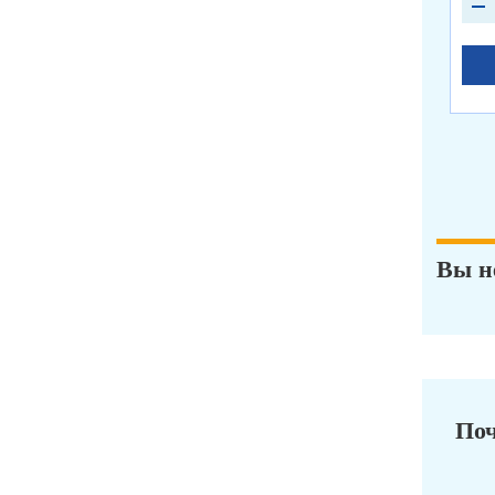
Вы н
Поч