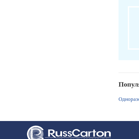
Попул
Одноразо