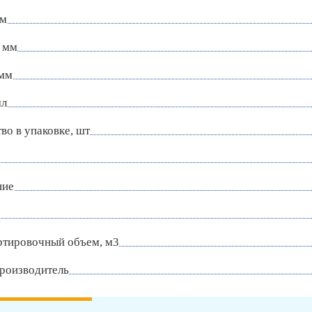
мм
 мм
 мм
мл
во в упаковке, шт
ние
ртировочный объем, м3
роизводитель