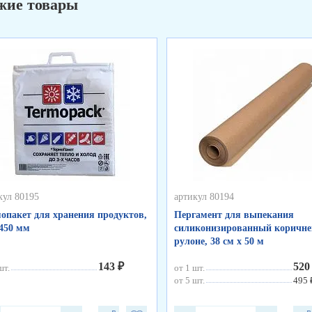
жие товары
кул 80195
артикул 80194
опакет для хранения продуктов,
Пергамент для выпекания
450 мм
силиконизированный коричне
рулоне, 38 см х 50 м
143 ₽
520
шт.
от 1 шт.
от 5 шт.
495 