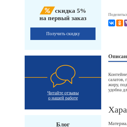
скидка 5%
Поделитьс
на первый заказ
Получить скидку
Описан
Контейне
салатов, 
жиру, по
удобна д
Читайте отзывы
о нашей работе
Хара
Блог
Материа