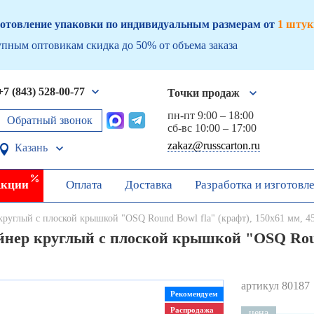
отовление упаковки по индивидуальным размерам от
1 штук
пным оптовикам скидка до 50% от объема заказа
+7 (843) 528-00-77
Точки продаж
пн-пт 9:00 – 18:00
Обратный звонок
сб-вс 10:00 – 17:00
zakaz@russcarton.ru
Казань
кции
Оплата
Доставка
Разработка и изготовл
круглый с плоской крышкой "OSQ Round Bowl fla" (крафт), 150х61 мм, 4
нер круглый с плоской крышкой "OSQ Round
артикул 80187
Рекомендуем
Распродажа
цена