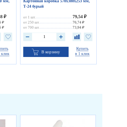
0 мм,
Картонная коробка 570х380х253 мм,
Т-24 бурый
58 ₽
79,54 ₽
от 1 шт.
6 ₽
от 250 шт.
76,74 ₽
5 ₽
от 700 шт.
73,94 ₽
упить
Купить
В корзину
1 клик
в 1 клик