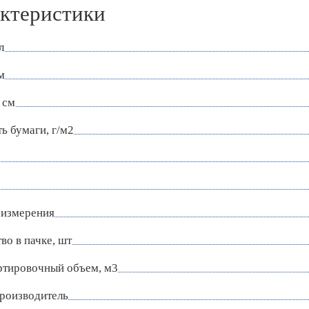
ктеристики
л
м
 см
ь бумаги, г/м2
 измерения
во в пачке, шт
ртировочный объем, м3
роизводитель