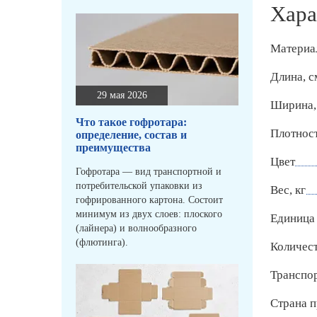
Хара
Материа
Длина, с
29 мая 2026
Ширина,
Что такое гофротара:
Плотност
определение, состав и
преимущества
Цвет
Гофротара — вид транспортной и
потребительской упаковки из
Вес, кг
гофрированного картона. Состоит
минимум из двух слоев: плоского
Единица
(лайнера) и волнообразного
(флютинга).
Количест
Транспо
Страна п