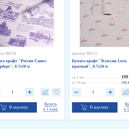
кул 80214
артикул 80213
га крафт "Россия Санкт-
Бумага крафт "Классик Love,
рбург", 0.7х10 м
красный", 0.7х10 м
199
от 1 шт.
от 10 шт.
186 
Купить
К
В корзину
В корзину
в 1 клик
в 