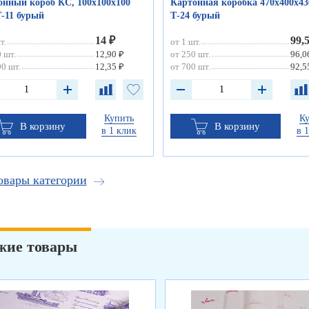
онный короб КС, 100х100х100
Картонная коробка 470х400х43
-11 бурый
Т-24 бурый
14 ₽
99,
т.
от 1 шт.
 шт.
12,90 ₽
от 250 шт.
96,0
0 шт.
12,35 ₽
от 700 шт.
92,5
Купить
К
В корзину
В корзину
в 1 клик
в 
овары категории
жие товары