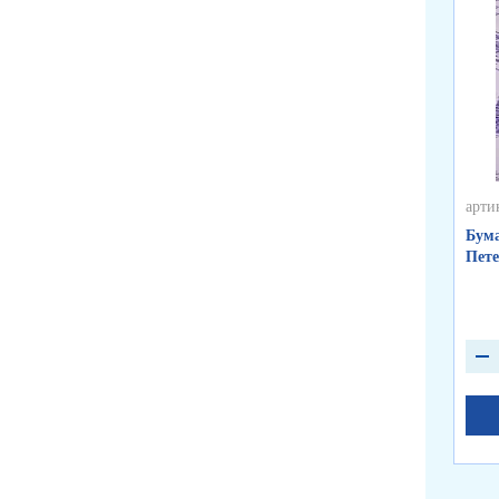
арти
Бума
Пете