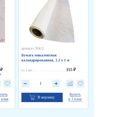
артикул 30412
артикул 30411
Бумага микалентная
Бумага биту
каландрированная, 1.2 х 1 м
 ₽
355 ₽
от 1 шт.
от 1 шт.
₽
упить
Купить
В корзину
В к
1 клик
в 1 клик