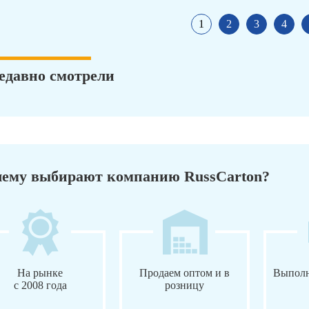
1
2
3
4
едавно смотрели
ему выбирают компанию RussCarton?
На рынке
Продаем оптом и в
Выполн
с 2008 года
розницу