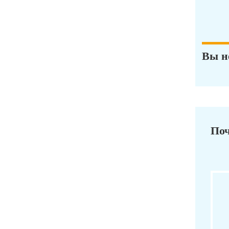
Вы н
Поч