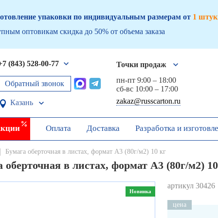
отовление упаковки по индивидуальным размерам от
1 штук
пным оптовикам скидка до 50% от объема заказа
+7 (843) 528-00-77
Точки продаж
пн-пт 9:00 – 18:00
Обратный звонок
сб-вс 10:00 – 17:00
zakaz@russcarton.ru
Казань
кции
Оплата
Доставка
Разработка и изготовл
Бумага оберточная в листах, формат А3 (80г/м2) 10 кг
 оберточная в листах, формат А3 (80г/м2) 10
артикул 30426
Новинка
цена