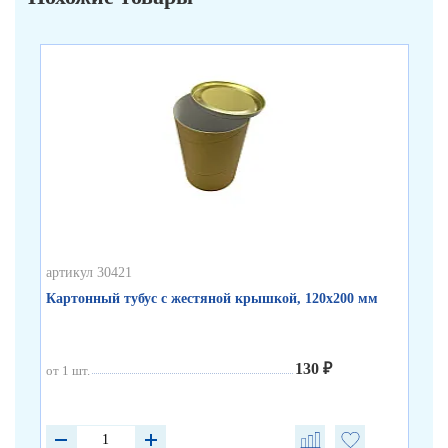
артикул 30421
арт
Картонный тубус с жестяной крышкой, 120х200 мм
Бе
130 ₽
от 1 шт.
от 
от 
от 