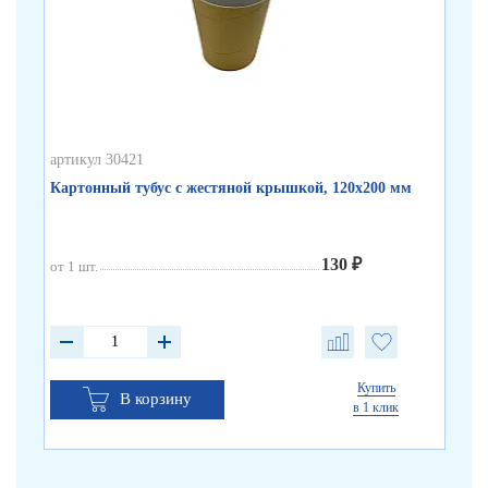
артикул 30421
арт
Картонный тубус с жестяной крышкой, 120х200 мм
Бе
130 ₽
от 1 шт.
от 
от 
от 
Купить
В корзину
в 1 клик