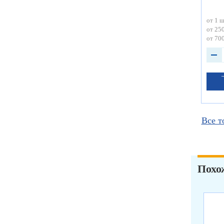
от 1 ш
от 250
от 700
Все т
Похо