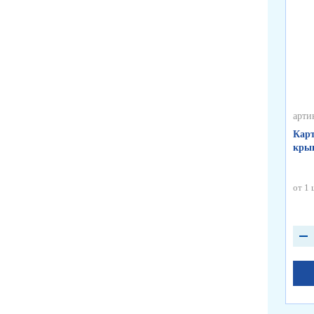
арти
Карт
крыш
от 1 