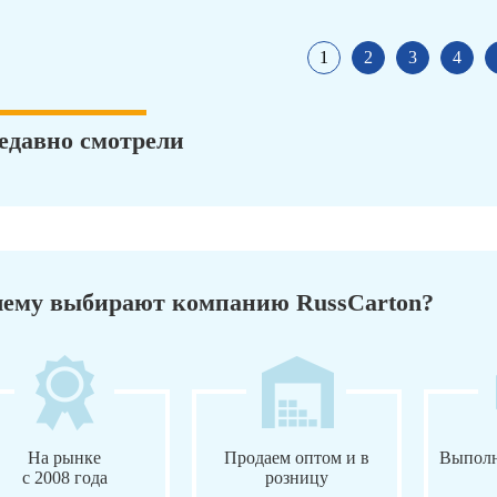
1
2
3
4
едавно смотрели
ему выбирают компанию RussCarton?
На рынке
Продаем оптом и в
Выполн
с 2008 года
розницу