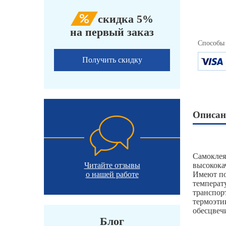
скидка 5%
на первый заказ
Способы
Получить скидку
Описан
Самоклея
Читайте отзывы
высокока
о нашей работе
Имеют по
температ
транспор
термоэтик
обесцвеч
Блог