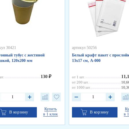
кул 30421
артикул 50256
онный тубус с жестяной
Белый крафт пакет с прослойк
кой, 120х200 мм
13х17 см, А-000
130 ₽
11,
шт.
от 1 шт.
от 200 шт.
10,6
от 1000 шт.
10,3
Купить
К
В корзину
В корзину
в 1 клик
в 