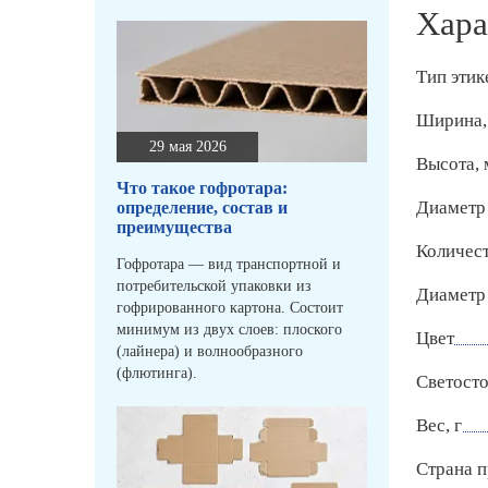
Хара
Тип этик
Ширина,
29 мая 2026
Высота,
Что такое гофротара:
Диаметр 
определение, состав и
преимущества
Количест
Гофротара — вид транспортной и
потребительской упаковки из
Диаметр
гофрированного картона. Состоит
минимум из двух слоев: плоского
Цвет
(лайнера) и волнообразного
(флютинга).
Светосто
Вес, г
Страна п