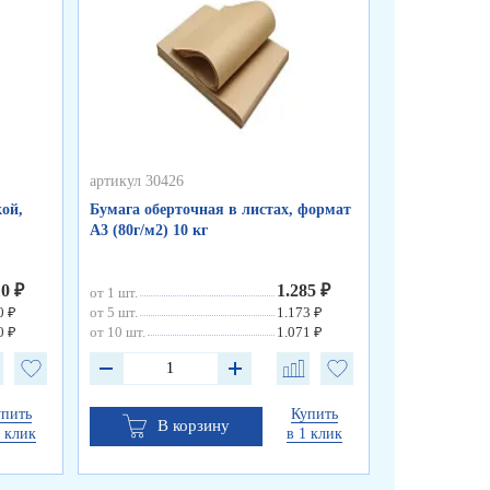
артикул 30426
артикул 50255
ой,
Бумага оберточная в листах, формат
Пакеты фасо
А3 (80г/м2) 10 кг
«WWW», синя
см, 8 мкм
10 ₽
1.285 ₽
от 1 шт.
от 1 шт.
0 ₽
от 5 шт.
1.173 ₽
от 10 шт.
0 ₽
от 10 шт.
1.071 ₽
упить
Купить
В корзину
В к
1 клик
в 1 клик