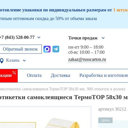
отовление упаковки по индивидуальным размерам от
1 штук
пным оптовикам скидка до 50% от объема заказа
+7 (843) 528-00-77
Точки продаж
пн-пт 9:00 – 18:00
Обратный звонок
сб-вс 10:00 – 17:00
zakaz@russcarton.ru
Казань
кции
Оплата
Доставка
Разработка и изготовл
рмоэтикетки самоклеящиеся ТермоTOP 58х30 мм, 900 этикеток в ролике
этикетки самоклеящиеся ТермоTOP 58х30 мм
артикул 30212
цена