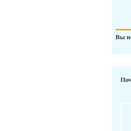
Вы н
Поч