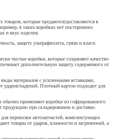
х товаров, которые продаются/доставляются в
апример, в таких коробках нет посторонних
ах и вкус изделия.
ность, защиту ультрафиолета, грязи и влаги.
ески чистые коробки, которые сохраняют качество
еспечивает дополнительную защиту содержимого от
е виды материалов с усиленными вставками,
т ударов/падений. Плотный картон подходит для
ов обычно применяют коробки из гофрированного
т продукцию при складировании и доставке.
 для перевозки автозапчастей, комплектующих
ают товары от ударов, влажности и загрязнений, а
 упрощают перевозку вещей на новое место.