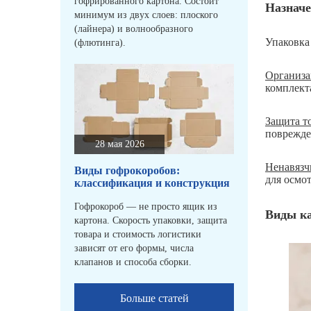
гофрированного картона. Состоит
Назначе
минимум из двух слоев: плоского
(лайнера) и волнообразного
Упаковка
(флютинга).
Организа
комплекта
Защита т
поврежде
28 мая 2026
Ненавязч
Виды гофрокоробов:
для осмо
классификация и конструкция
Гофрокороб — не просто ящик из
Виды ка
картона. Скорость упаковки, защита
товара и стоимость логистики
зависят от его формы, числа
клапанов и способа сборки.
Больше статей