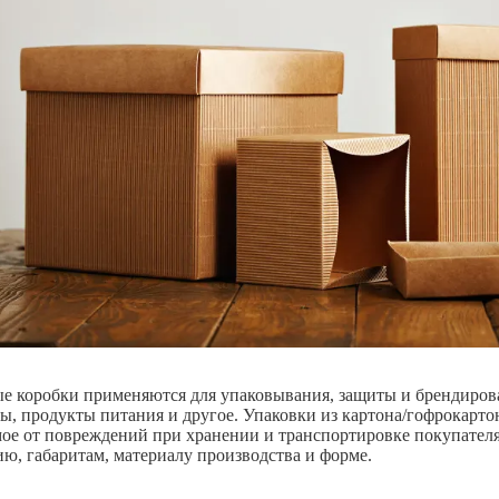
е коробки применяются для упаковывания, защиты и брендирова
ры, продукты питания и другое. Упаковки из картона/гофрокарт
ое от повреждений при хранении и транспортировке покупател
ию, габаритам, материалу производства и форме.