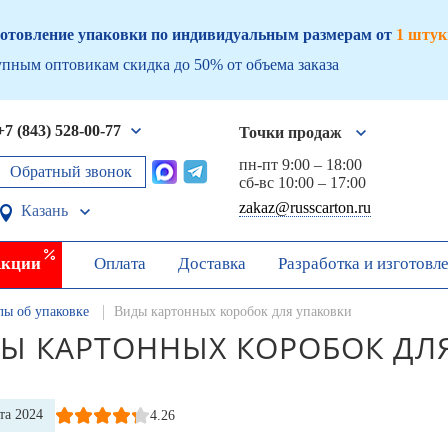
отовление упаковки по индивидуальным размерам от
1 штук
пным оптовикам скидка до 50% от объема заказа
+7 (843) 528-00-77
Точки продаж
пн-пт 9:00 – 18:00
Обратный звонок
сб-вс 10:00 – 17:00
zakaz@russcarton.ru
Казань
кции
Оплата
Доставка
Разработка и изготовл
лы об упаковке
Виды картонных коробок для упаковки
Ы КАРТОННЫХ КОРОБОК ДЛ
та 2024
4.26