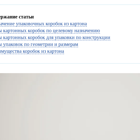
ержание статьи
ачение упаковочных коробок из картона
 картонных коробок по целевому назначению
 картонных коробок для упаковки по конструкции
 упаковок по геометрии и размерам
мущества коробок из картона