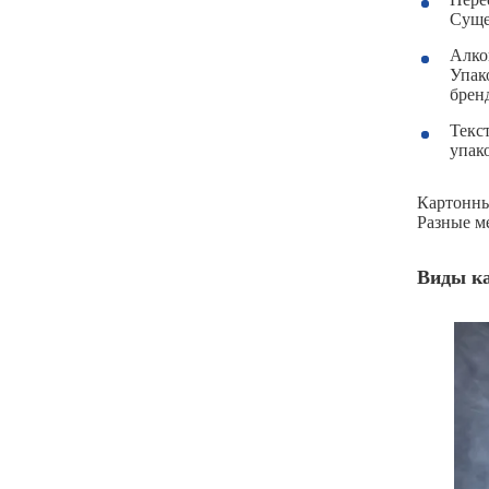
Суще
Алко
Упак
брен
Текс
упак
Картонны
Разные м
Виды ка