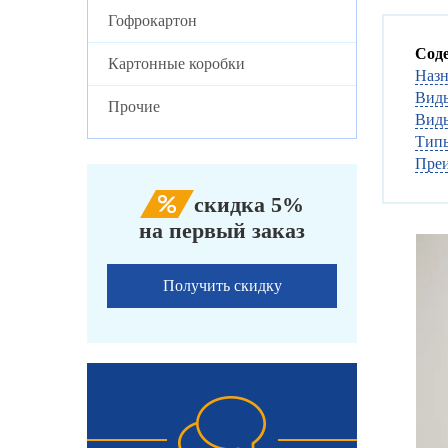
Гофрокартон
Сод
Картонные коробки
Назн
Виды
Прочие
Виды
Типы
Преи
скидка 5%
на первый заказ
Получить скидку