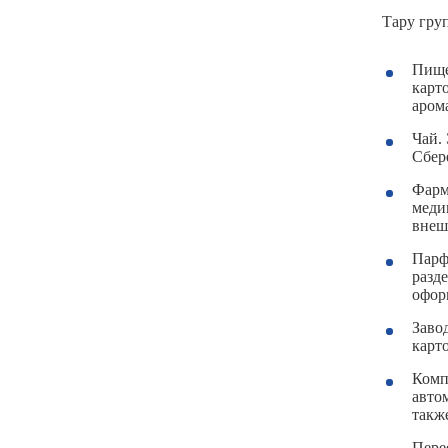
Тару гру
Пище
карт
аром
Чай.
Сбере
Фарм
меди
внеш
Парф
разд
офор
Заво
карт
Комп
авто
такж
Пере