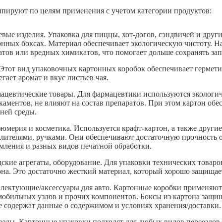
ппируют по целям применения с учетом категории продуктов:
вые изделия. Упаковка для пиццы, хот-догов, сэндвичей и други
онных боксах. Материал обеспечивает экологическую чистоту. Н
атов или вредных химикатов, что помогает дольше сохранять зап
 Этот вид упаковочных картонных коробок обеспечивает герметич
гает аромат и вкус листьев чая.
ацевтические товары. Для фармацевтики используются экологич
каментов, не влияют на состав препаратов. При этом картон об
ней среды.
юмерия и косметика. Используется крафт-картон, а также други
елителями, ручками. Они обеспечивают достаточную прочность о
мления и разных видов печатной обработки.
дские агрегаты, оборудование. Для упаковки технических товар
она. Это достаточно жесткий материал, который хорошо защищае
лектующие/аксессуары для авто. Картонные коробки применяют
мобильных узлов и прочих компонентов. Боксы из картона защищ
е содержат данные о содержимом и условиях хранения/доставки.
езды. Картонные упаковки подходят для любых видов переездов,