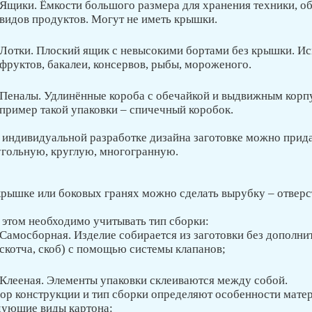
Ящики. Ёмкости большого размера для хранения техники, о
видов продуктов. Могут не иметь крышки.
Лотки. Плоский ящик с невысокими бортами без крышки. Ис
фруктов, бакалеи, консервов, рыбы, мороженого.
Пеналы. Удлинённые короба с обечайкой и выдвижным корпу
пример такой упаковки – спичечный коробок.
 индивидуальной разработке дизайна заготовке можно прид
угольную, круглую, многогранную.
крышке или боковых гранях можно сделать вырубку – отверс
 этом необходимо учитывать тип сборки:
Самосборная. Изделие собирается из заготовки без дополни
скотча, скоб) с помощью системы клапанов;
Клееная. Элементы упаковки склеиваются между собой.
ор конструкции и тип сборки определяют особенности мате
дующие виды картона: