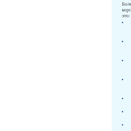
Бол
коро
это: