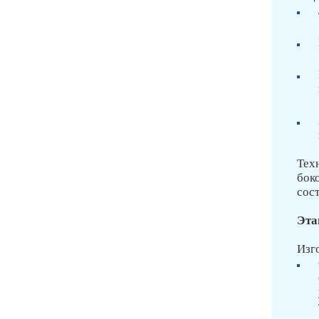
Тех
бок
сос
Эта
Изг