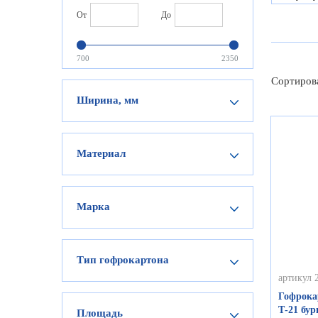
От
До
700
2350
Сортиров
Ширина, мм
Материал
Марка
Тип гофрокартона
артикул 
Гофрока
Т-21 бу
Площадь