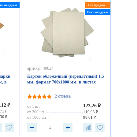
екомендуем
Хит продаж
Рекомендуем
артикул 40024
марки
Картон обложечный (переплетный) 1.5
м, в
мм, формат 700х1000 мм, в листах
2 отзыва
,12 ₽
123,26 ₽
от 1 шт
,71 ₽
от 200 шт
110,93 ₽
,30 ₽
от 1000 шт
98,61 ₽