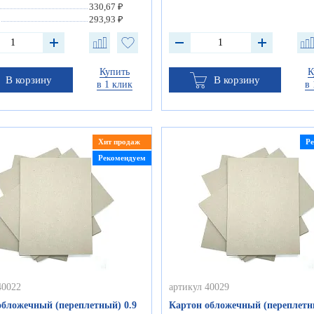
330,67 ₽
293,93 ₽
Купить
К
В корзину
В корзину
в 1 клик
в 
Хит продаж
Р
Рекомендуем
40022
артикул 40029
обложечный (переплетный) 0.9
Картон обложечный (переплетн