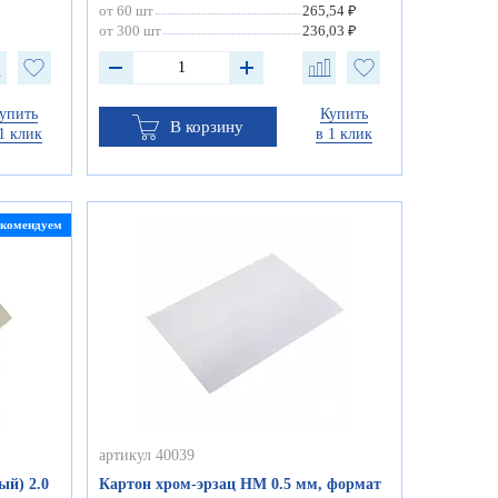
от 60 шт
265,54 ₽
от 300 шт
236,03 ₽
упить
Купить
В корзину
1 клик
в 1 клик
екомендуем
артикул 40039
ый) 2.0
Картон хром-эрзац НМ 0.5 мм, формат