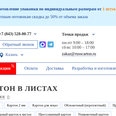
отовление упаковки по индивидуальным размерам от
1 штук
пным оптовикам скидка до 50% от объема заказа
+7 (843) 528-00-77
Точки продаж
пн-пт 9:00 – 18:00
Обратный звонок
сб-вс 10:00 – 17:00
zakaz@russcarton.ru
Казань
кции
Оплата
Доставка
Разработка и изготовл
ТОН В ЛИСТАХ
НОЕ
Картон 2 мм
Картон для лекал
Обложечный (переплетный)
П
рный картон в листах
Прессованный картон
Упаковочный картон