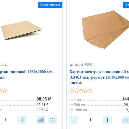
Рекомендуем
Р
20028
артикул 40007
ртон листовой 1030х2000 мм,
Картон электроизоляционный 
рый
ЭВ 0.3 мм, формат 1070х1000 м
листах
88,95 ₽
144
от 1 шт
85,81 ₽
от 500 шт
129
шт
82,68 ₽
от 1000 шт
115