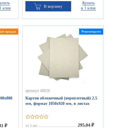
упить
Купить
В корзину
1 клик
в 1 клик
Хит продаж
Рекомендуем
артикул 40026
00х800
Картон обложечный (переплетный) 2.5
мм, формат 1050х920 мм, в листах
295,04 ₽
31 ₽
от 1 шт