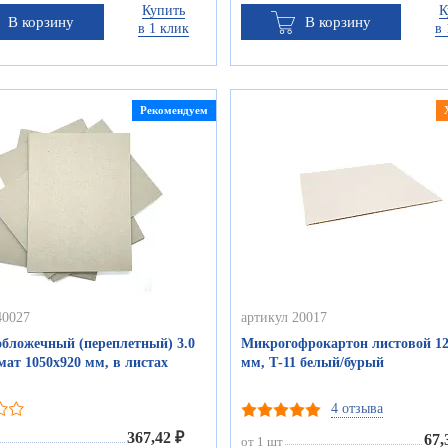
Купить
К
В корзину
В корзину
в 1 клик
в 
Рекомендуем
40027
артикул 20017
обложечный (переплетный) 3.0
Микрогофрокартон листовой 12
ат 1050х920 мм, в листах
мм, Т-11 белый/бурый
4 отзыва
367,42 ₽
67,
от 1 шт