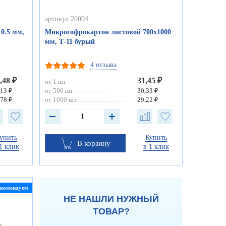
артикул 20004
0.5 мм,
Микрогофрокартон листовой 700х1000
мм, Т-11 бурый
4 отзыва
,48 ₽
31,45 ₽
от 1 шт
,13 ₽
от 500 шт
30,33 ₽
,78 ₽
от 1000 шт
29,22 ₽
упить
Купить
В корзину
1 клик
в 1 клик
екомендуем
НЕ НАШЛИ НУЖНЫЙ
ТОВАР?