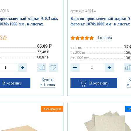
40013
артикул 40014
прокладочный марки А 0.3 мм,
Картон прокладочный марки А 
030х1000 мм, в листах
формат 1070х1000 мм, в листах
3 отзыва
86,09 ₽
173
от 1 шт
77,48 ₽
от 200 шт
156
шт
68,87 ₽
от 1000 шт
138
Купить
К
В корзину
В корзину
в 1 клик
в 
Хит продаж
Р