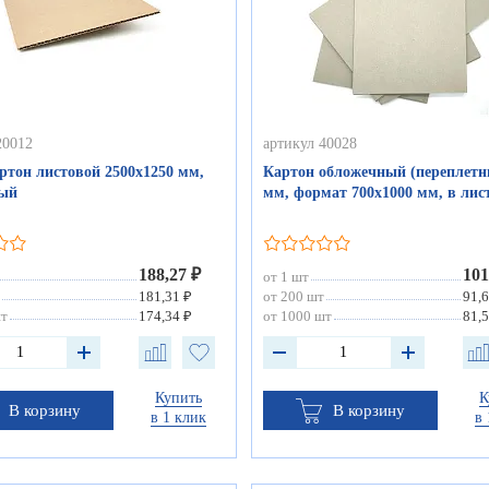
20012
артикул 40028
ртон листовой 2500х1250 мм,
Картон обложечный (переплетн
рый
мм, формат 700х1000 мм, в лис
188,27 ₽
101
от 1 шт
181,31 ₽
от 200 шт
91,6
шт
174,34 ₽
от 1000 шт
81,5
Купить
К
В корзину
В корзину
в 1 клик
в 