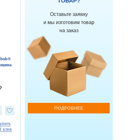
ТОВАР?
Оставьте заявку
и мы изготовим товар
на заказ
ibob®
олщина
₽
₽
₽
ПОДРОБНЕЕ
упить
1 клик