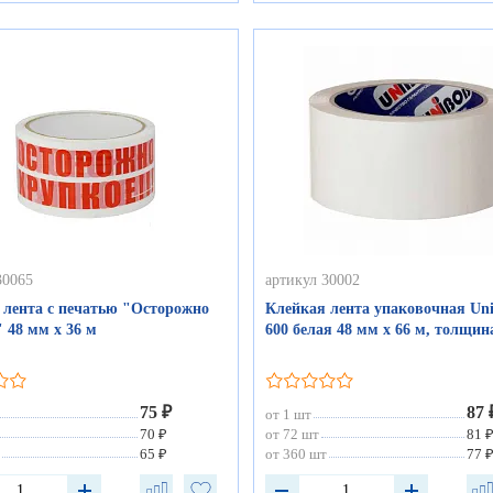
30065
артикул 30002
 лента с печатью "Осторожно
Клейкая лента упаковочная Un
 48 мм х 36 м
600 белая 48 мм х 66 м, толщин
75 ₽
87 
от 1 шт
70 ₽
от 72 шт
81 
65 ₽
от 360 шт
77 