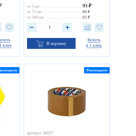
₽
93 ₽
от 1 шт
₽
от 72 шт
86 ₽
₽
от 360 шт
82 ₽
упить
Купить
В корзину
1 клик
в 1 клик
екомендуем
Рекомендуем
артикул 30037