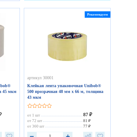
Рекомендуем
артикул 30001
ibob®
Клейкая лента упаковочная Unibob®
а 45 мкм
500 прозрачная 48 мм х 66 м, толщина
43 мкм
₽
87 ₽
от 1 шт
₽
от 72 шт
81 ₽
₽
от 360 шт
77 ₽