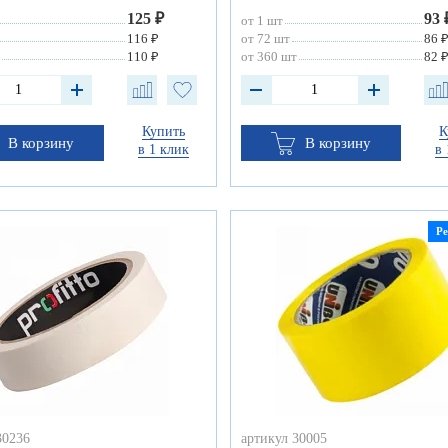
125 ₽
93 
от 1 шт
116 ₽
от 72 шт
86 
110 ₽
от 360 шт
82 
Купить
К
В корзину
В корзину
в 1 клик
в 
Р
30236
артикул 30005