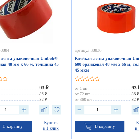
30004
артикул 30036
 лента упаковочная Unibob®
Клейкая лента упаковочная Un
ная 48 мм х 66 м, толщина 45
600 оранжевая 48 мм х 66 м, т
45 мкм
93 ₽
93 
от 1 шт
86 ₽
от 72 шт
86 
82 ₽
от 360 шт
82 
Купить
К
В корзину
В корзину
в 1 клик
в 