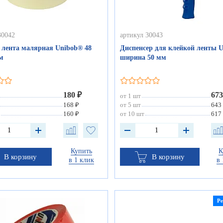
30042
артикул 30043
 лента малярная Unibob® 48
Диспенсер для клейкой ленты U
м
ширина 50 мм
180 ₽
673
от 1 шт
168 ₽
от 5 шт
643
160 ₽
от 10 шт
617
Купить
К
В корзину
В корзину
в 1 клик
в 
Р