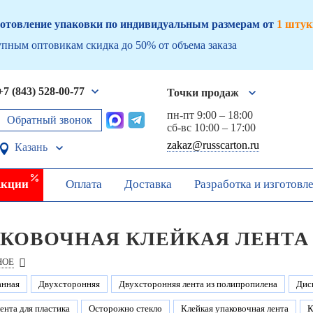
отовление упаковки по индивидуальным размерам от
1 штук
пным оптовикам скидка до 50% от объема заказа
+7 (843) 528-00-77
Точки продаж
пн-пт 9:00 – 18:00
Обратный звонок
сб-вс 10:00 – 17:00
zakaz@russcarton.ru
Казань
кции
Оплата
Доставка
Разработка и изготовл
КОВОЧНАЯ КЛЕЙКАЯ ЛЕНТА
НОЕ
анная
Двухсторонняя
Двухсторонняя лента из полипропилена
Дис
ента для пластика
Осторожно стекло
Клейкая упаковочная лента
К