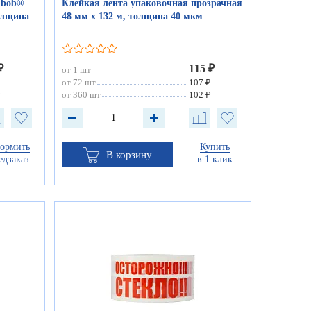
ibob®
Клейкая лента упаковочная прозрачная
толщина
48 мм х 132 м, толщина 40 мкм
₽
115 ₽
от 1 шт
₽
от 72 шт
107 ₽
₽
от 360 шт
102 ₽
ормить
Купить
В корзину
едзаказ
в 1 клик