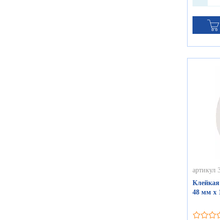
артикул 
Клейкая
48 мм х 