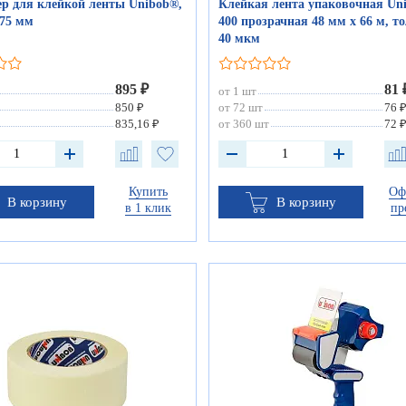
ер для клейкой ленты Unibob®,
Клейкая лента упаковочная Un
75 мм
400 прозрачная 48 мм х 66 м, 
40 мкм
895 ₽
81 
от 1 шт
850 ₽
от 72 шт
76 
835,16 ₽
от 360 шт
72 
Купить
Оф
В корзину
В корзину
в 1 клик
пр