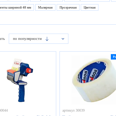
ленты шириной 48 мм
Малярная
Прозрачная
Цветная
ать
по популярности
Р
30044
артикул 30039