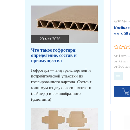
артикул 
Клейкая
мм х 50 
29 мая 2026
Что такое гофротара:
определение, состав и
от 1 шт
преимущества
от 72 шт
от 360 шт
Гофротара — вид транспортной и
потребительской упаковки из
гофрированного картона. Состоит
минимум из двух слоев: плоского
(лайнера) и волнообразного
(флютинга).