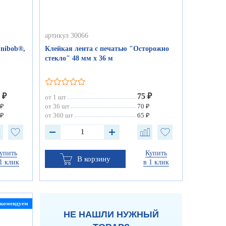
артикул 30066
nibob®,
Клейкая лента с печатью "Осторожно
стекло" 48 мм х 36 м
 ₽
75 ₽
от 1 шт
 ₽
от 36 шт
70 ₽
 ₽
от 360 шт
65 ₽
упить
Купить
В корзину
1 клик
в 1 клик
екомендуем
НЕ НАШЛИ НУЖНЫЙ