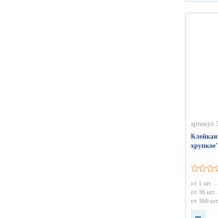
артикул 
Клейкая
хрупкое"
от 1 шт
от 36 шт
от 360 шт