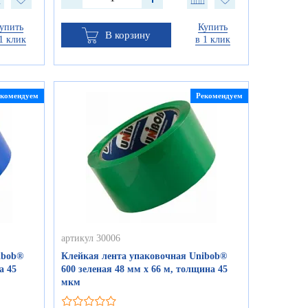
упить
Купить
В корзину
1 клик
в 1 клик
екомендуем
Рекомендуем
артикул 30006
ibob®
Клейкая лента упаковочная Unibob®
а 45
600 зеленая 48 мм х 66 м, толщина 45
мкм