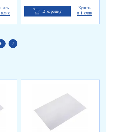
упить
Купить
В корзину
В к
1 клик
в 1 клик
6
7