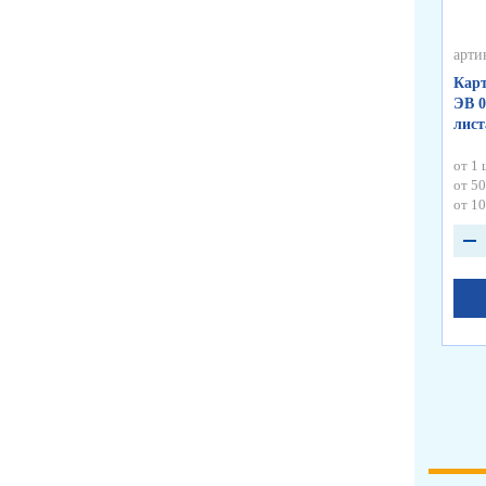
арти
Карт
ЭВ 0
лист
от 1 
от 50
от 10