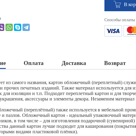
В ко
я
Способы оплаты
ие
Оплата
Доставка
Возврат
ует из самого названия, картон обложечный (переплетный) служ
 и прочих печатных изданий. Также материал используется для и
к для изоляции и т.п. Подходит переплетный картон и для творч
 украшения, аксессуары и элементы декора. Незаменим материал 
бложечный (переплётный) также используется в мебельной пром
е и пазлов. Обложечный картон - идеальный упаковочный матери
ников, в том числе – для изготовления подарочной (сувенирной)
ства данный картон лучше подходит для каширования (покрытия
торыми видами пластиковой плёнки).