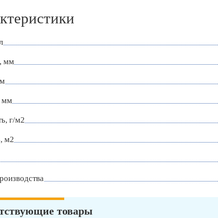
ктеристики
л
, мм
мм
 мм
ь, г/м2
, м2
роизводства
тствующие товары