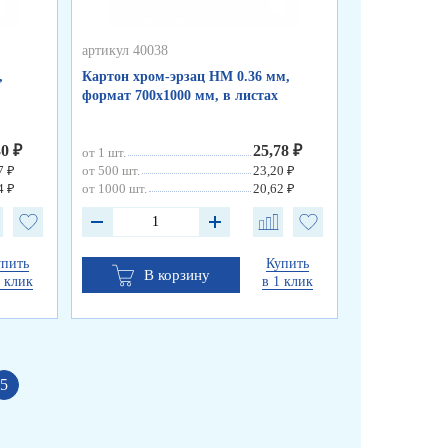
артикул 40038
артикул 40037
,
Картон хром-эрзац НМ 0.36 мм,
Картон хром-
формат 700х1000 мм, в листах
формат 700х1
30 ₽
25,78 ₽
от 1 шт.
от 1 шт.
7 ₽
от 500 шт.
23,20 ₽
от 500 шт.
4 ₽
от 1000 шт.
20,62 ₽
от 1000 шт.
упить
Купить
В корзину
В к
1 клик
в 1 клик
5