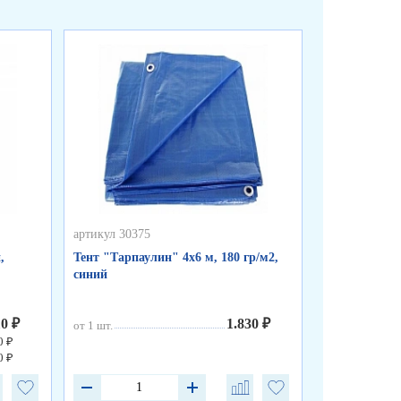
артикул 30375
артикул 30374
,
Тент "Тарпаулин" 4х6 м, 180 гр/м2,
Тент "Тарпау
синий
синий
10 ₽
1.830 ₽
от 1 шт.
от 1 шт.
0 ₽
0 ₽