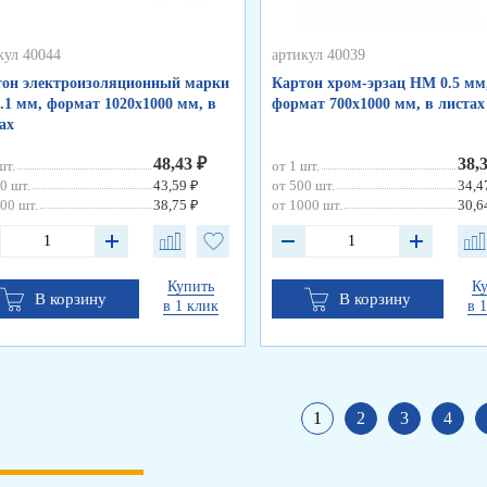
кул 40044
артикул 40039
он электроизоляционный марки
Картон хром-эрзац НМ 0.5 мм
.1 мм, формат 1020х1000 мм, в
формат 700х1000 мм, в листах
ах
48,43 ₽
38,
шт.
от 1 шт.
0 шт.
43,59 ₽
от 500 шт.
34,4
00 шт.
38,75 ₽
от 1000 шт.
30,6
Купить
К
В корзину
В корзину
в 1 клик
в 
1
2
3
4