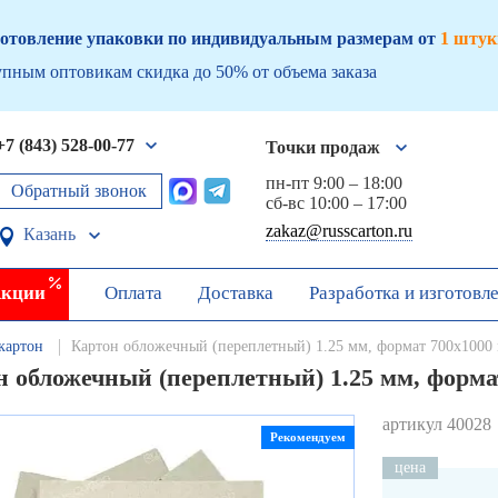
отовление упаковки по индивидуальным размерам от
1 штук
пным оптовикам скидка до 50% от объема заказа
+7 (843) 528-00-77
Точки продаж
пн-пт 9:00 – 18:00
Обратный звонок
сб-вс 10:00 – 17:00
zakaz@russcarton.ru
Казань
кции
Оплата
Доставка
Разработка и изготовл
картон
Картон обложечный (переплетный) 1.25 мм, формат 700х1000 
 обложечный (переплетный) 1.25 мм, формат
артикул 40028
Рекомендуем
цена