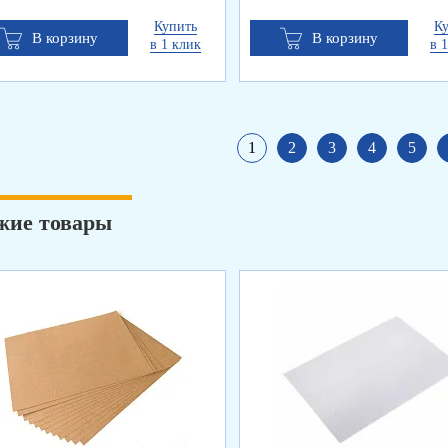
Купить
К
В корзину
В корзину
в 1 клик
в 
1
2
3
4
5
жие товары