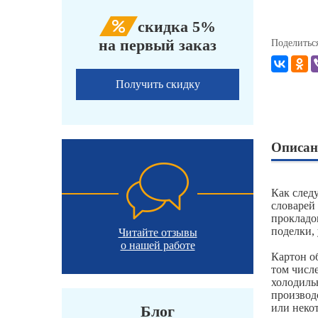
скидка 5%
на первый заказ
Поделитьс
Получить скидку
Описан
Как след
словарей
прокладо
поделки,
Читайте отзывы
о нашей работе
Картон о
том числ
холодиль
производ
или неко
Блог