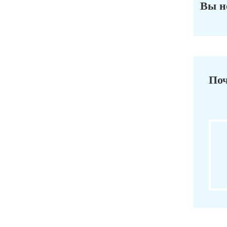
Вы н
Поч