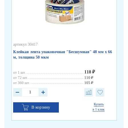
артикул 30417
арт
Клейкая лента упаковочная "Бесшумная" 48 мм х 66
Кл
м, толщина 50 мкм
по
118 ₽
от 1 шт.
от 
от 72 шт.
110 ₽
от 
от 360 шт.
105 ₽
от 
Купить
В корзину
в 1 клик