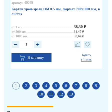
артикул 40039
арт
Картон хром-эрзац НМ 0.5 мм, формат 700х1000 мм, в
Ка
листах
в 
38,30 ₽
от 1 шт.
от 
от 500 шт.
34,47 ₽
от 
от 1000 шт.
30,64 ₽
от 
Купить
В корзину
в 1 клик
1
2
3
4
5
6
7
8
9
10
11
12
13