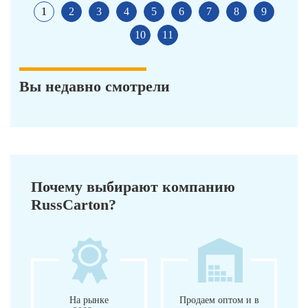
1
2
3
4
5
6
7
8
9
10
11
Вы недавно смотрели
Почему выбирают компанию
RussCarton?
На рынке
Продаем оптом и в