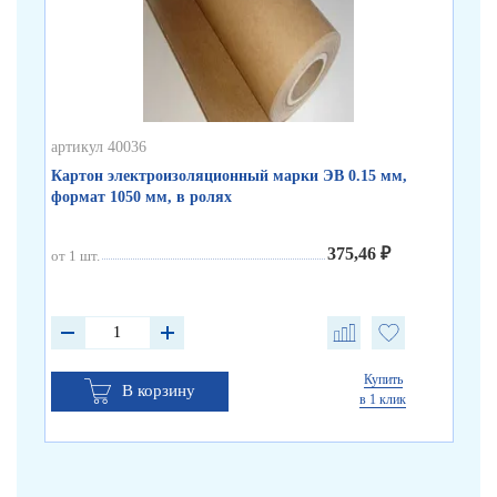
артикул 40036
арт
Картон электроизоляционный марки ЭВ 0.15 мм,
Ка
формат 1050 мм, в ролях
мм
375,46 ₽
от 1 шт.
от 
Купить
В корзину
в 1 клик