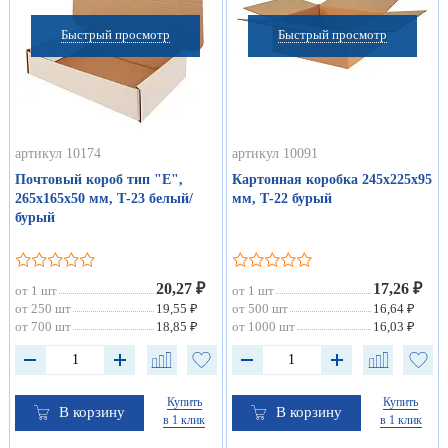
Быстрый просмотр
Быстрый просмотр
артикул 10174
артикул 10091
Почтовый короб тип "Е",
Картонная коробка 245х225х95
265х165х50 мм, Т-23 белый/
мм, Т-22 бурый
бурый
20,27 ₽
17,26 ₽
от 1 шт
от 1 шт
от 250 шт
19,55 ₽
от 500 шт
16,64 ₽
от 700 шт
18,85 ₽
от 1000 шт
16,03 ₽
Купить
Купить
В корзину
В корзину
в 1 клик
в 1 клик