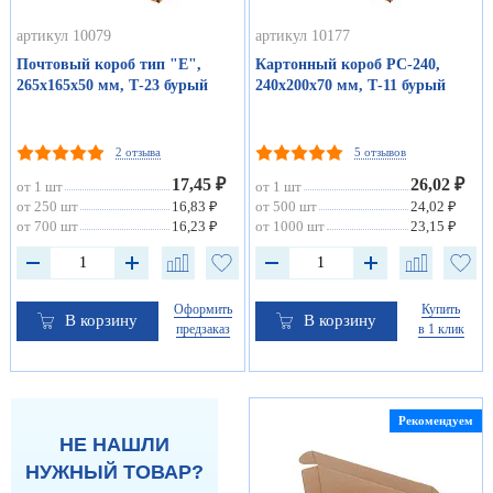
артикул 10079
артикул 10177
Почтовый короб тип "Е",
Картонный короб РС-240,
265х165х50 мм, Т-23 бурый
240х200х70 мм, Т-11 бурый
2 отзыва
5 отзывов
17,45 ₽
26,02 ₽
от 1 шт
от 1 шт
от 250 шт
16,83 ₽
от 500 шт
24,02 ₽
от 700 шт
16,23 ₽
от 1000 шт
23,15 ₽
Оформить
Купить
В корзину
В корзину
предзаказ
в 1 клик
Рекомендуем
НЕ НАШЛИ
НУЖНЫЙ ТОВАР?