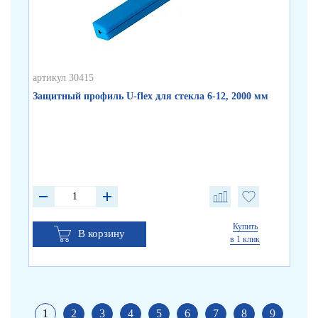
артикул 30415
арт
Защитный профиль U-flex для стекла 6-12, 2000 мм
Уг
90
от 
от 
от 
Купить
В корзину
в 1 клик
1
2
3
4
5
6
7
8
9