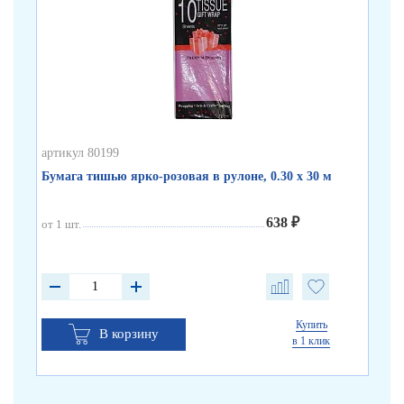
артикул 80199
арт
Бумага тишью ярко-розовая в рулоне, 0.30 х 30 м
Бум
638 ₽
от 1 шт.
от 
Купить
В корзину
в 1 клик