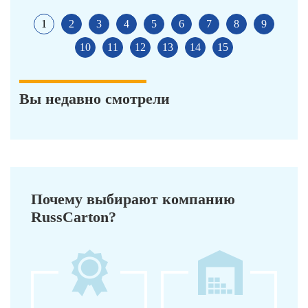
1
2
3
4
5
6
7
8
9
10
11
12
13
14
15
Вы недавно смотрели
Почему выбирают компанию
RussCarton?