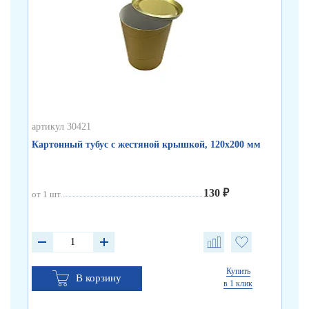
артикул 30421
арт
Картонный тубус с жестяной крышкой, 120х200 мм
Бе
130 ₽
от 1 шт.
от 
от 
от 
Купить
В корзину
в 1 клик