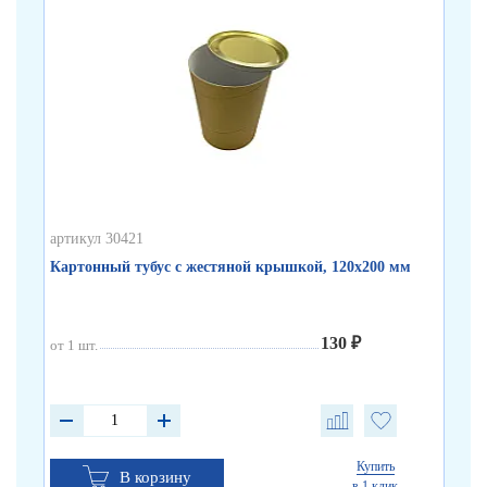
артикул 30421
арт
Картонный тубус с жестяной крышкой, 120х200 мм
Бе
130 ₽
от 1 шт.
от 
от 
от 
Купить
В корзину
в 1 клик