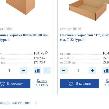
ул 10084
артикул 10146
онная коробка 800х400х500 мм,
Почтовый короб тип "Е", 265х
 бурый
мм, Т-22 бурый
184,75 ₽
16,
т.
от 1 шт.
 шт.
178,23 ₽
от 500 шт.
15,8
 шт.
171,73 ₽
от 1000 шт.
15,3
Купить
К
В корзину
В корзину
в 1 клик
в 
овары категории