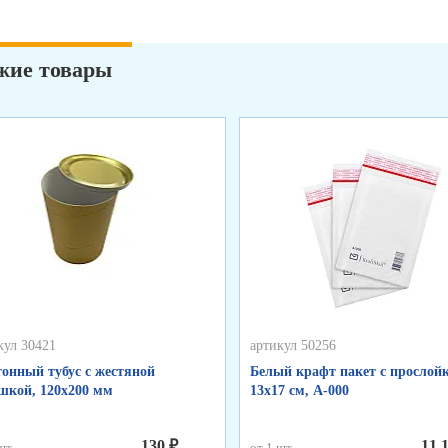
жие товары
кул 30421
артикул 50256
онный тубус с жестяной
Белый крафт пакет с прослойк
кой, 120х200 мм
13х17 см, А-000
130 ₽
11,
шт.
от 1 шт.