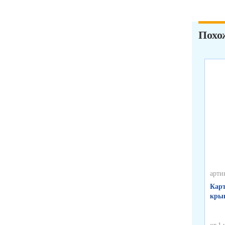
Похо
арти
Карт
крыш
от 1 