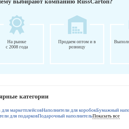
ему выбирают компанию RussCarton?
На рынке
Продаем оптом и в
Выполн
с 2008 года
розницу
ярные категории
 для маркетплейсов
Наполнители для коробок
Бумажный напо
ели для подарков
Подарочный наполнитель
Показать все