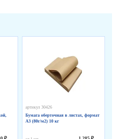
артикул 30426
артикул 50255
ой,
Бумага оберточная в листах, формат
Пакеты фасо
А3 (80г/м2) 10 кг
«WWW», синя
см, 8 мкм
10 ₽
1.285 ₽
от 1 шт.
от 1 шт.