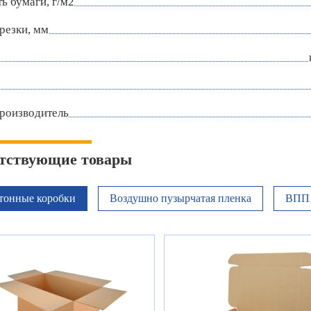
ь бумаги, г/м2
резки, мм
роизводитель
тствующие товары
тонные коробки
Воздушно пузырчатая пленка
ВПП 