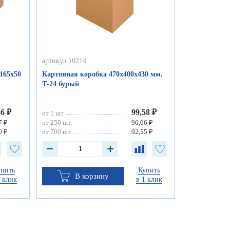
артикул 10214
165х50
Картонная коробка 470х400х430 мм,
Т-24 бурый
46 ₽
99,58 ₽
от 1 шт.
7 ₽
от 250 шт.
96,06 ₽
0 ₽
от 700 шт.
92,55 ₽
упить
Купить
В корзину
1 клик
в 1 клик