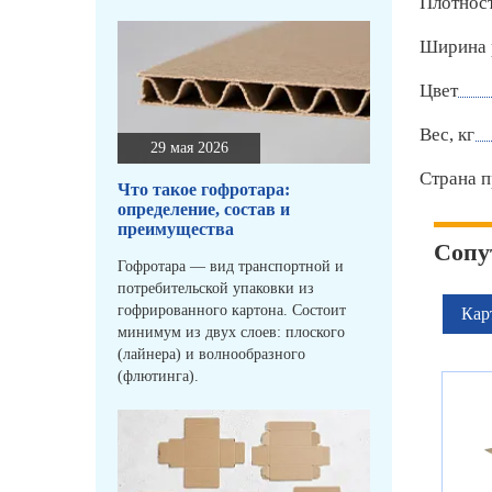
Плотност
Ширина 
Цвет
Вес, кг
29 мая 2026
Страна п
Что такое гофротара:
определение, состав и
преимущества
Сопу
Гофротара — вид транспортной и
потребительской упаковки из
гофрированного картона. Состоит
Кар
минимум из двух слоев: плоского
(лайнера) и волнообразного
(флютинга).