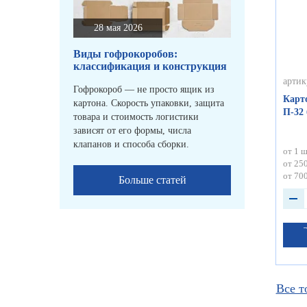
28 мая 2026
Виды гофрокоробов:
классификация и конструкция
артик
Гофрокороб — не просто ящик из
Карт
картона. Скорость упаковки, защита
П-32
товара и стоимость логистики
зависят от его формы, числа
клапанов и способа сборки.
от 1 ш
от 250
от 700
Больше статей
Все т