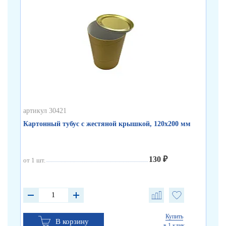
артикул 30421
арт
Картонный тубус с жестяной крышкой, 120х200 мм
Бе
130 ₽
от 1 шт.
от 
от 
от 
Купить
В корзину
в 1 клик