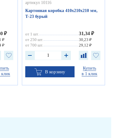
артикул 10116
Картонная коробка 410х210х210 мм,
Т-23 бурый
60 ₽
31,34 ₽
от 1 шт.
1 ₽
от 250 шт.
30,23 ₽
4 ₽
от 700 шт.
29,12 ₽
упить
Купить
В корзину
1 клик
в 1 клик