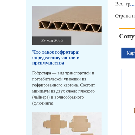
Вес, гр
Страна п
Сопу
29 мая 2026
Что такое гофротара:
Кар
определение, состав и
преимущества
Гофротара — вид транспортной и
потребительской упаковки из
гофрированного картона. Состоит
минимум из двух слоев: плоского
(лайнера) и волнообразного
(флютинга).