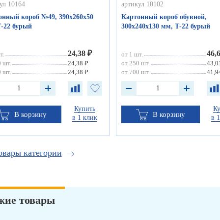
ул 10164
артикул 10102
онный короб №49, 390х260х50
Картонный короб обувной,
Т-22 бурый
300х240х130 мм, Т-22 бурый
24,38 ₽
46,
т.
от 1 шт.
 шт.
24,38 ₽
от 250 шт.
43,0
 шт.
24,38 ₽
от 700 шт.
41,9
Купить
К
В корзину
В корзину
в 1 клик
в 
овары категории
жие товары