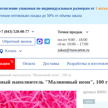
отовление упаковки по индивидуальным размерам от
1 штук
пным оптовикам скидка до 50% от объема заказа
+7 (843) 528-00-77
Точки продаж
пн-пт 9:00 – 18:00
Обратный звонок
сб-вс 10:00 – 17:00
zakaz@russcarton.ru
Казань
кции
Оплата
Доставка
Разработка и изготовл
мажный наполнитель "Малиновый неон", 100 гр
ный наполнитель "Малиновый неон", 100 г
артикул 80093
цена