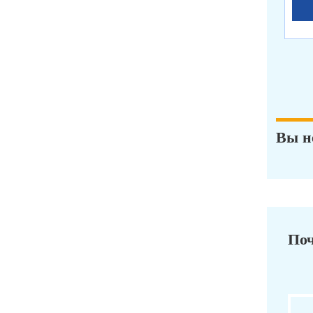
Вы н
Поч