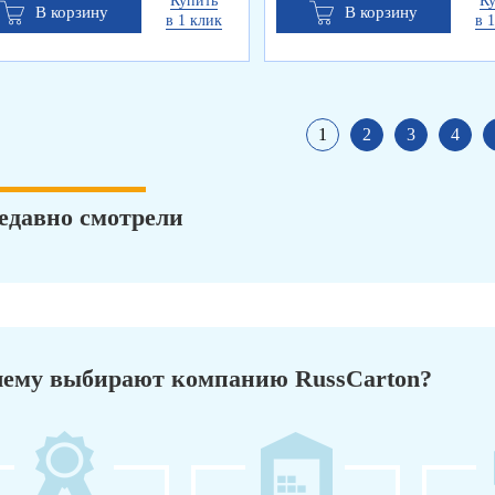
Купить
К
В корзину
В корзину
в 1 клик
в 
1
2
3
4
едавно смотрели
ему выбирают компанию RussCarton?