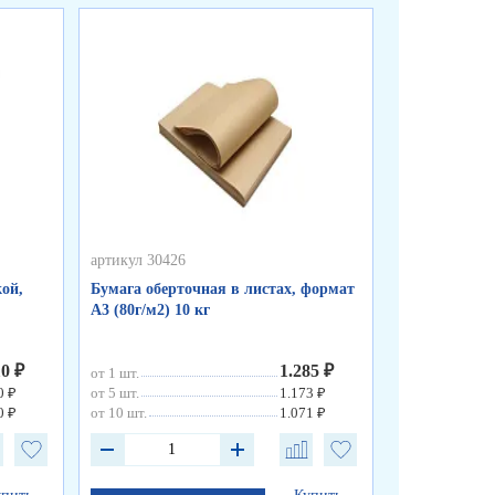
артикул 30426
артикул 50255
ой,
Бумага оберточная в листах, формат
Пакеты фасо
А3 (80г/м2) 10 кг
«WWW», синя
см, 8 мкм
10 ₽
1.285 ₽
от 1 шт.
от 1 шт.
0 ₽
от 5 шт.
1.173 ₽
от 10 шт.
0 ₽
от 10 шт.
1.071 ₽