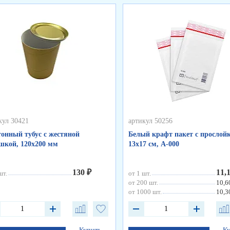
кул 30421
артикул 50256
онный тубус с жестяной
Белый крафт пакет с прослойк
кой, 120х200 мм
13х17 см, А-000
130 ₽
11,
шт.
от 1 шт.
от 200 шт.
10,6
от 1000 шт.
10,3