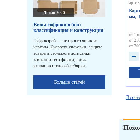
артик
Карт
28 мая 2026
мм, 
Виды гофрокоробов:
классификация и конструкция
от 1 ш
от 250
Гофрокороб — не просто ящик из
от 700
картона. Скорость упаковки, защита
товара и стоимость логистики
зависят от его формы, числа
клапанов и способа сборки.
Больше статей
Все т
Похо