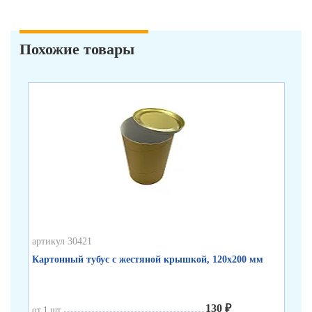
Похожие товары
артикул 30421
арт
Картонный тубус с жестяной крышкой, 120х200 мм
Бе
130 ₽
от 1 шт.
от 