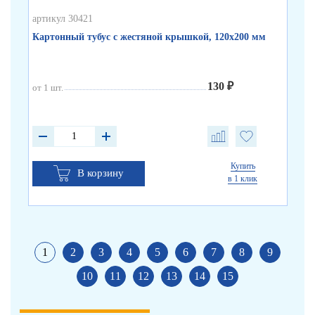
артикул 30421
арт
Картонный тубус с жестяной крышкой, 120х200 мм
Бе
130 ₽
от 1 шт.
от 
от 
от 
Купить
В корзину
в 1 клик
1
2
3
4
5
6
7
8
9
10
11
12
13
14
15