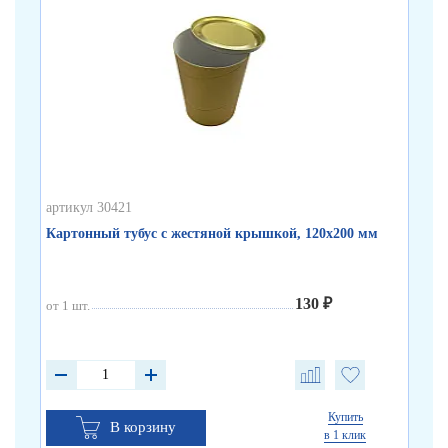
артикул 30421
арт
Картонный тубус с жестяной крышкой, 120х200 мм
Бе
130 ₽
от 1 шт.
от 
от 
от 
Купить
В корзину
в 1 клик