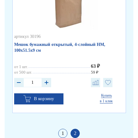
артикул 30196
арт
Мешок бумажный открытый, 4-слойный НМ,
Ме
100х51.5х9 см
100
63 ₽
от 1 шт.
от 
от 500 шт.
59 ₽
от 
Купить
В корзину
в 1 клик
1
2