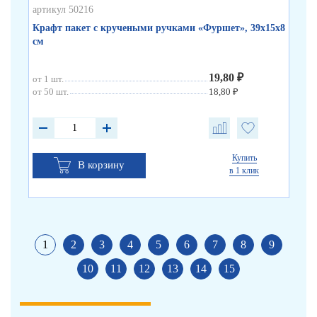
артикул 50216
арт
Крафт пакет с кручеными ручками «Фуршет», 39х15х8
Кр
см
35
19,80 ₽
от 1 шт.
от 
от 50 шт.
18,80 ₽
от 
Купить
В корзину
в 1 клик
1
2
3
4
5
6
7
8
9
10
11
12
13
14
15