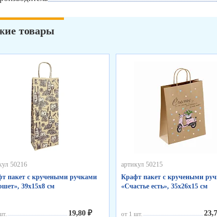
жие товары
кул 50216
артикул 50215
т пакет с кручеными ручками
Крафт пакет с кручеными ру
шет», 39х15х8 см
«Счастье есть», 35х26х15 см
19,80 ₽
23,
шт.
от 1 шт.