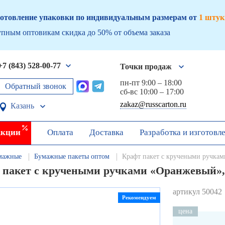
отовление упаковки по индивидуальным размерам от
1 штук
пным оптовикам скидка до 50% от объема заказа
+7 (843) 528-00-77
Точки продаж
пн-пт 9:00 – 18:00
Обратный звонок
сб-вс 10:00 – 17:00
zakaz@russcarton.ru
Казань
кции
Оплата
Доставка
Разработка и изготовл
мажные
Бумажные пакеты оптом
Крафт пакет с кручеными ручка
 пакет с кручеными ручками «Оранжевый», 
артикул 50042
Рекомендуем
цена