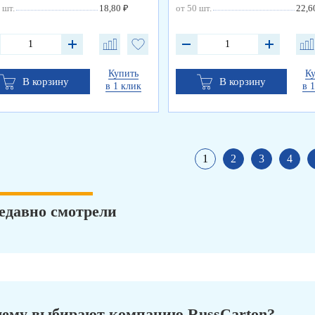
 шт.
18,80 ₽
от 50 шт.
22,6
Купить
К
В корзину
В корзину
в 1 клик
в 
1
2
3
4
едавно смотрели
ему выбирают компанию RussCarton?