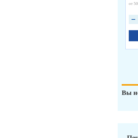
от 50
Вы н
Поч