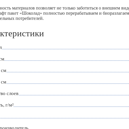
ность материалов позволяет не только заботиться о внешнем вид
рафт пакет «Шоколад» полностью перерабатываем и биоразлагаем
тельных потребителей.
ктеристики
л
см
 см
 см
во слоев
ь, г/м²
роизводитель