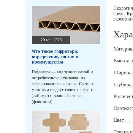
Экологич
среде. К
экосозна
Хара
29 мая 2026
Материа
Что такое гофротара:
определение, состав и
Высота, 
преимущества
Гофротара — вид транспортной и
Ширина,
потребительской упаковки из
гофрированного картона. Состоит
Глубина,
минимум из двух слоев: плоского
(лайнера) и волнообразного
Количест
(флютинга).
Плотност
Цвет
Страна п