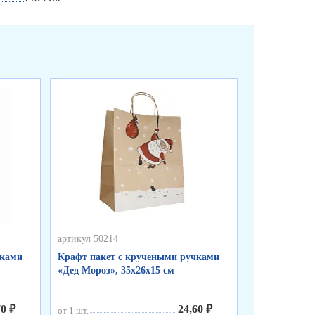
артикул 50214
артикул 50213
чками
Крафт пакет с кручеными ручками
Крафт пакет
«Дед Мороз», 35х26х15 см
«Подарок», 3
70 ₽
24,60 ₽
от 1 шт.
от 1 шт.