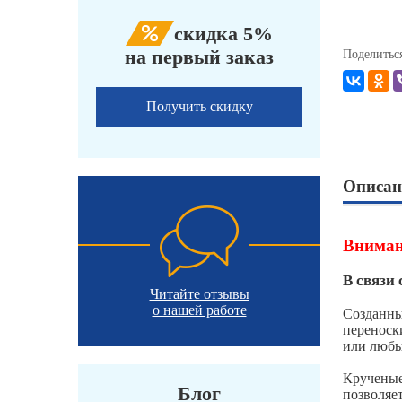
скидка 5%
на первый заказ
Поделитьс
Получить скидку
Описан
Вниман
В связи 
Читайте отзывы
о нашей работе
Созданны
переноск
или любы
Крученые
Блог
позволяе