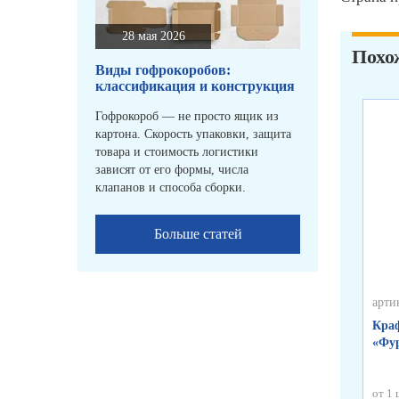
28 мая 2026
Похо
Виды гофрокоробов:
классификация и конструкция
Гофрокороб — не просто ящик из
картона. Скорость упаковки, защита
товара и стоимость логистики
зависят от его формы, числа
клапанов и способа сборки.
Больше статей
арти
Краф
«Фур
от 1 