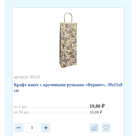
артикул 50216
арт
Крафт пакет с кручеными ручками «Фуршет», 39х15х8
Кр
см
35
19,80 ₽
от 1 шт.
от 
от 50 шт.
18,80 ₽
от 