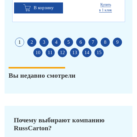
Купить
В корзину
в 1 клик
1
2
3
4
5
6
7
8
9
10
11
12
13
14
15
Вы недавно смотрели
Почему выбирают компанию
RussCarton?