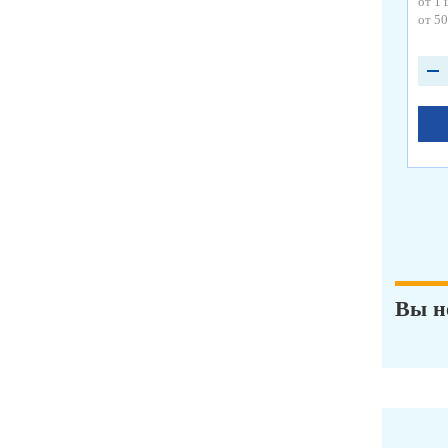
от 1 
от 50
Вы н