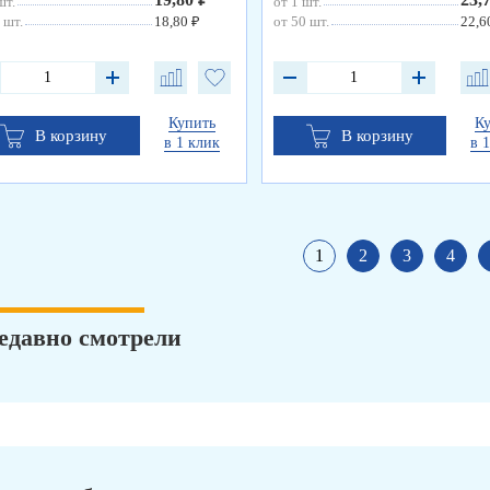
шт.
от 1 шт.
 шт.
18,80 ₽
от 50 шт.
22,6
Купить
К
В корзину
В корзину
в 1 клик
в 
1
2
3
4
едавно смотрели