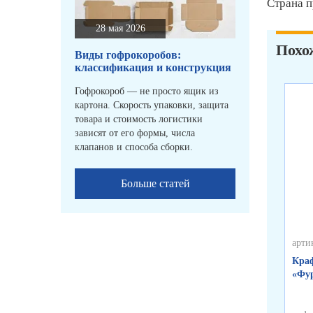
Страна п
28 мая 2026
Похо
Виды гофрокоробов:
классификация и конструкция
Гофрокороб — не просто ящик из
картона. Скорость упаковки, защита
товара и стоимость логистики
зависят от его формы, числа
клапанов и способа сборки.
Больше статей
арти
Краф
«Фур