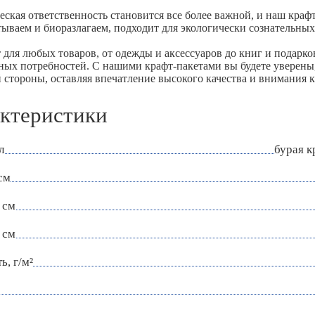
еская ответственность становится все более важной, и наш краф
тываем и биоразлагаем, подходит для экологически сознательных
 для любых товаров, от одежды и аксессуаров до книг и подарков
ных потребностей. С нашими крафт-пакетами вы будете уверены,
 стороны, оставляя впечатление высокого качества и внимания к
ктеристики
л
бурая к
см
 см
 см
ь, г/м²