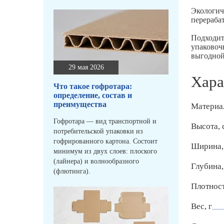
Экологич
перераба
Подходит
упаковоч
выгодной
29 мая 2026
Хара
Что такое гофротара:
определение, состав и
преимущества
Материа
Гофротара — вид транспортной и
Высота, 
потребительской упаковки из
гофрированного картона. Состоит
Ширина,
минимум из двух слоев: плоского
(лайнера) и волнообразного
Глубина,
(флютинга).
Плотност
Вес, г