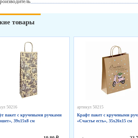
роизводитель
жие товары
кул 50216
артикул 50215
т пакет с кручеными ручками
Крафт пакет с кручеными ру
шет», 39х15х8 см
«Счастье есть», 35х26х15 см
19,80 ₽
23,