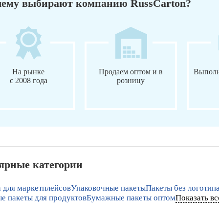
ему выбирают компанию RussCarton?
На рынке
Продаем оптом и в
Выполн
с 2008 года
розницу
ярные категории
 для маркетплейсов
Упаковочные пакеты
Пакеты без логотип
е пакеты для продуктов
Бумажные пакеты оптом
Показать вс