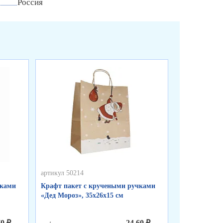
Россия
артикул 50214
артикул 50213
чками
Крафт пакет с кручеными ручками
Крафт пакет
«Дед Мороз», 35х26х15 см
«Подарок», 3
70 ₽
24,60 ₽