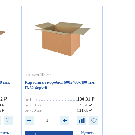
артикул 10090
0 мм,
Картонная коробка 600х400х400 мм,
П-32 бурый
02 ₽
130,31 ₽
от 1 шт.
4 ₽
от 250 шт.
125,70 ₽
6 ₽
от 700 шт.
121,09 ₽
упить
Купить