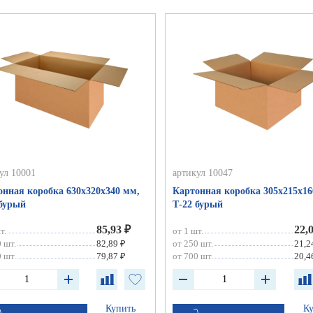
ул 10001
артикул 10047
онная коробка 630х320х340 мм,
Картонная коробка 305х215х16
 бурый
Т-22 бурый
85,93 ₽
22,
т.
от 1 шт.
 шт.
82,89 ₽
от 250 шт.
21,2
 шт.
79,87 ₽
от 700 шт.
20,4
Купить
К