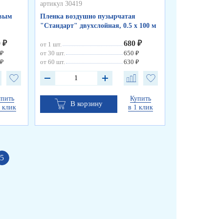
артикул 30419
артикул 30400
евым
Пленка воздушно пузырчатая
Пленка возд
"Стандарт" двухслойная, 0.5 х 100 м
"Бизнес" дву
0 ₽
680 ₽
от 1 шт.
от 1 шт.
 ₽
от 30 шт.
650 ₽
от 10 шт.
 ₽
от 60 шт.
630 ₽
от 50 шт.
упить
Купить
В корзину
В к
1 клик
в 1 клик
5