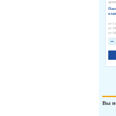
арти
Паке
кла
от 1 
от 10
от 10
Вы н