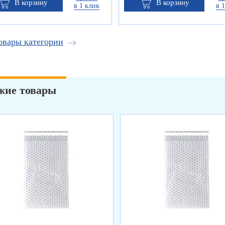
В корзину
В корзину
в 1 клик
в 
овары категории
жие товары