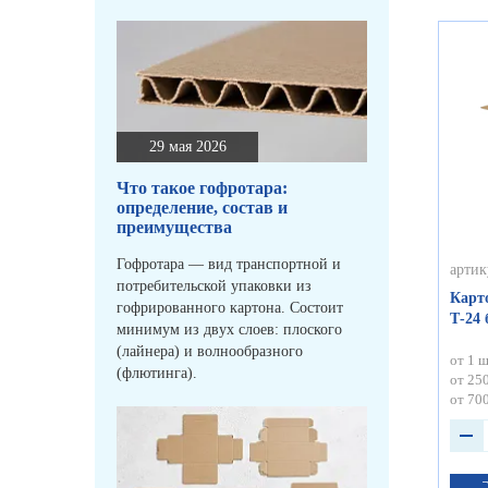
29 мая 2026
Что такое гофротара:
определение, состав и
преимущества
Гофротара — вид транспортной и
артик
потребительской упаковки из
Карт
гофрированного картона. Состоит
Т-24
минимум из двух слоев: плоского
(лайнера) и волнообразного
от 1 ш
(флютинга).
от 250
от 700