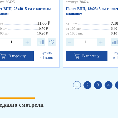
кул 30425
артикул 30424
т ВПП, 25х40+5 см с клеевым
Пакет ВПП, 18х25+5 см с кле
паном
клапаном
11,60 ₽
7,1
шт.
от 1 шт.
0 шт.
10,70 ₽
от 100 шт.
6,40
00 шт.
10,20 ₽
от 1000 шт.
6,10
Купить
К
В корзину
В корзину
в 1 клик
в 
1
2
3
4
едавно смотрели