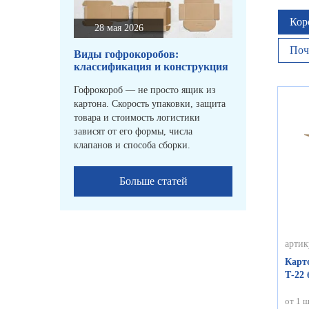
Кор
28 мая 2026
Поч
Виды гофрокоробов:
классификация и конструкция
Гофрокороб — не просто ящик из
картона. Скорость упаковки, защита
товара и стоимость логистики
зависят от его формы, числа
клапанов и способа сборки.
Больше статей
артик
Карт
Т-22
от 1 ш