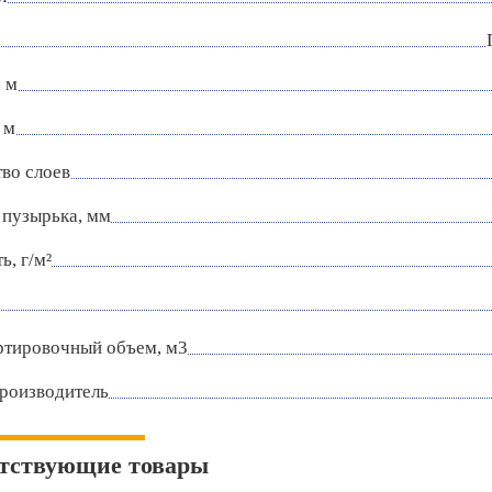
 м
 м
во слоев
 пузырька, мм
ь, г/м²
ртировочный объем, м3
роизводитель
тствующие товары