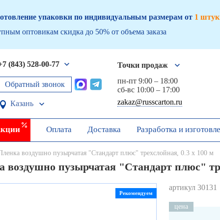
отовление упаковки по индивидуальным размерам от
1 штук
пным оптовикам скидка до 50% от объема заказа
+7 (843) 528-00-77
Точки продаж
пн-пт 9:00 – 18:00
Обратный звонок
сб-вс 10:00 – 17:00
zakaz@russcarton.ru
Казань
кции
Оплата
Доставка
Разработка и изготовл
Пленка воздушно пузырчатая "Стандарт плюс" трехслойная, 0.3 х 100 м
 воздушно пузырчатая "Стандарт плюс" тре
артикул 30131
Рекомендуем
цена