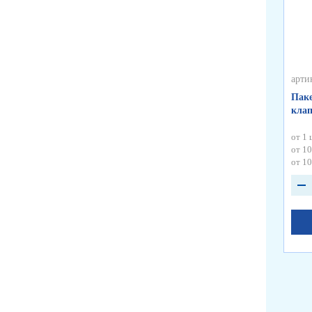
арти
Паке
кла
от 1 
от 10
от 10