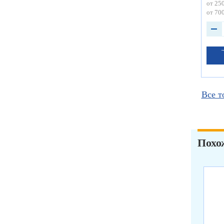
от 250
от 700
Все т
Похо