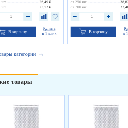
 шт.
26,49 ₽
от 250 шт.
38,8
 шт.
25,52 ₽
от 700 шт.
37,4
Купить
К
В корзину
В корзину
в 1 клик
в 
овары категории
жие товары