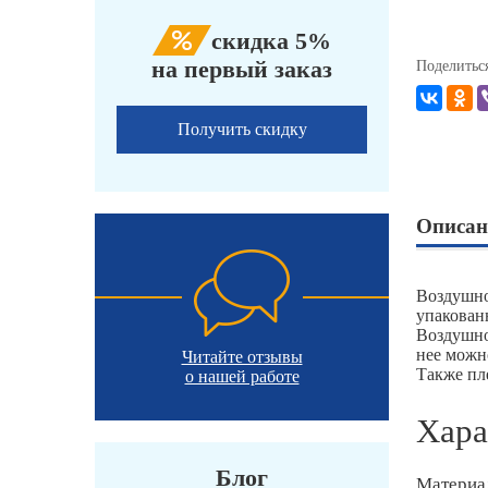
скидка 5%
на первый заказ
Поделитьс
Получить скидку
Описан
Воздушно
упакован
Воздушно
нее можн
Читайте отзывы
Также пл
о нашей работе
Хара
Блог
Материа