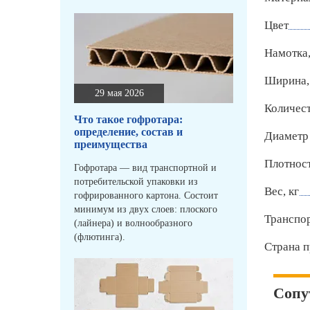
Цвет
Намотка,
Ширина,
29 мая 2026
Количест
Что такое гофротара:
определение, состав и
Диаметр
преимущества
Плотност
Гофротара — вид транспортной и
потребительской упаковки из
Вес, кг
гофрированного картона. Состоит
минимум из двух слоев: плоского
Транспо
(лайнера) и волнообразного
(флютинга).
Страна п
Сопу