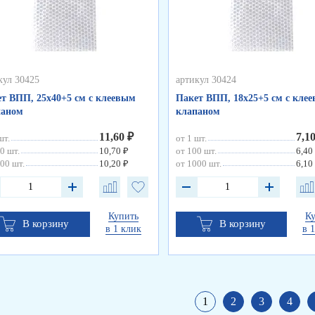
кул 30425
артикул 30424
т ВПП, 25х40+5 см с клеевым
Пакет ВПП, 18х25+5 см с кле
паном
клапаном
11,60 ₽
7,1
шт.
от 1 шт.
0 шт.
10,70 ₽
от 100 шт.
6,40
00 шт.
10,20 ₽
от 1000 шт.
6,10
Купить
К
В корзину
В корзину
в 1 клик
в 
1
2
3
4