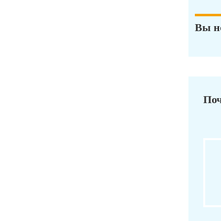
Вы н
Поч