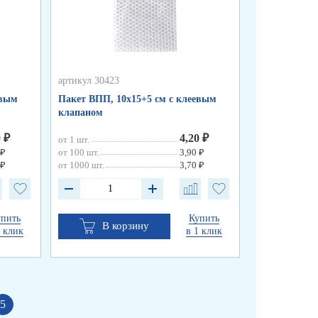
артикул 30423
артикул 30419
евым
Пакет ВПП, 10х15+5 см с клеевым
Пленка возд
клапаном
"Стандарт" д
0 ₽
4,20 ₽
от 1 шт.
от 1 шт.
 ₽
от 100 шт.
3,90 ₽
от 30 шт.
 ₽
от 1000 шт.
3,70 ₽
от 60 шт.
упить
Купить
В корзину
В к
1 клик
в 1 клик
5