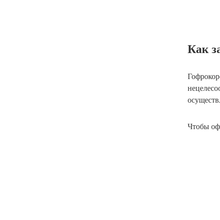
Как з
Гофрокор
нецелесо
осуществ
Чтобы офо