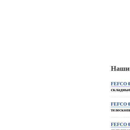
Наши
FEFCO 0
складные
FEFCO 0
телескоп
FEFCO 0