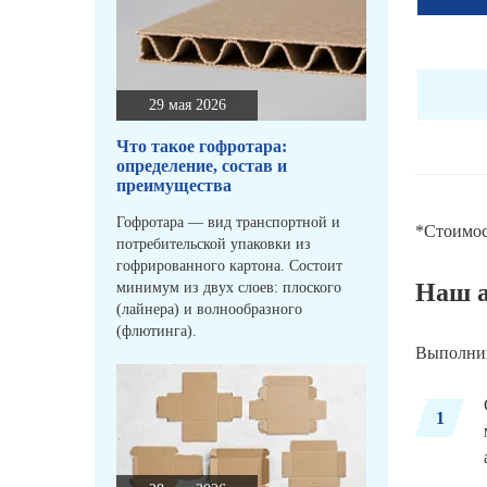
29 мая 2026
Что такое гофротара:
определение, состав и
преимущества
Гофротара — вид транспортной и
*Стоимос
потребительской упаковки из
гофрированного картона. Состоит
Наш а
минимум из двух слоев: плоского
(лайнера) и волнообразного
(флютинга).
Выполним
1