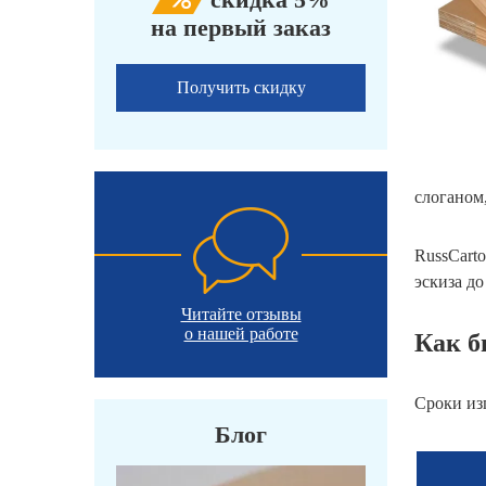
на первый заказ
Получить скидку
слоганом
RussCart
эскиза д
Читайте отзывы
о нашей работе
Как б
Сроки из
Блог