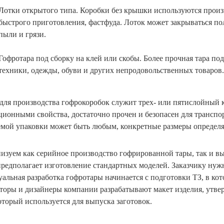
Лотки открытого типа. Коробки без крышки используются произ
быстрого приготовления, фастфуда. Лоток может закрываться п
пыли и грязи.
Гофротара под сборку на клей или скобы. Более прочная тара п
техники, одежды, обуви и других непродовольственных товаров.
для производства гофрокоробок служит трех- или пятислойный 
ционными свойства, достаточно прочен и безопасен для трансп
емой упаковки может быть любым, конкретные размеры определя
изуем как серийное производство гофрированной тары, так и вы
предполагает изготовление стандартных моделей. Заказчику нужн
альная разработка гофротары начинается с подготовки ТЗ, в кот
торы и дизайнеры компании разрабатывают макет изделия, утвер
оторый используется для выпуска заготовок.