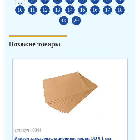
10
11
12
13
14
15
16
17
18
19
20
Похожие товары
артикул 40044
арт
Картон электроизоляционный марки ЭВ 0.1 мм,
Ка