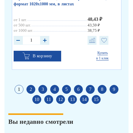
формат 1020х1000 мм, в листах
ли
48,43 ₽
от 1 шт.
от 
от 500 шт.
43,59 ₽
от 
от 1000 шт.
38,75 ₽
от 
Купить
В корзину
в 1 клик
1
2
3
4
5
6
7
8
9
10
11
12
13
14
15
Вы недавно смотрели