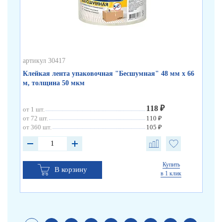
артикул 30417
арт
Клейкая лента упаковочная "Бесшумная" 48 мм х 66
Кл
м, толщина 50 мкм
по
118 ₽
от 1 шт.
от 
от 72 шт.
110 ₽
от 
от 360 шт.
105 ₽
от 
Купить
В корзину
в 1 клик