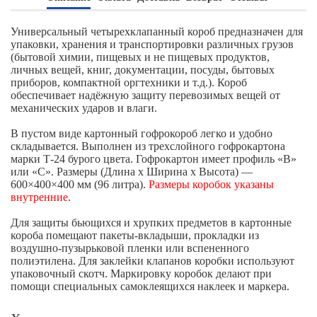
Универсальный четырехклапанный короб предназначен для
упаковки, хранения и транспортировки различных грузов
(бытовой химии, пищевых и не пищевых продуктов,
личных вещей, книг, документации, посуды, бытовых
приборов, компактной оргтехники и т.д.). Короб
обеспечивает надёжную защиту перевозимых вещей от
механических ударов и влаги.
В пустом виде картонный гофрокороб легко и удобно
складывается. Выполнен из трехслойного гофрокартона
марки Т-24 бурого цвета. Гофрокартон имеет профиль «В»
или «С». Размеры (Длина х Ширина х Высота) —
600×400×400 мм (96 литра).
Размеры коробок указаны
внутренние
.
Для защиты бьющихся и хрупких предметов в картонные
короба помещают пакеты-вкладыши, прокладки из
воздушно-пузырьковой пленки или вспененного
полиэтилена. Для заклейки клапанов коробки используют
упаковочный скотч. Маркировку коробок делают при
помощи специальных самоклеящихся наклеек и маркера.