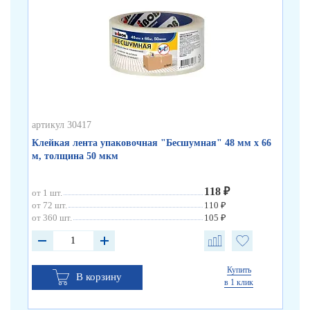
артикул 30417
арт
Клейкая лента упаковочная "Бесшумная" 48 мм х 66
Кл
м, толщина 50 мкм
по
118 ₽
от 1 шт.
от 
от 72 шт.
110 ₽
от 
от 360 шт.
105 ₽
от 
Купить
В корзину
в 1 клик