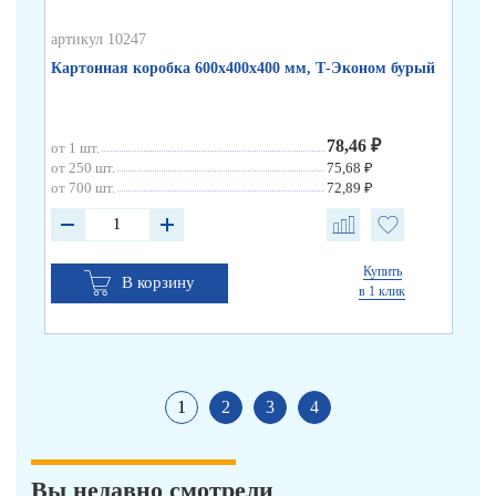
артикул 10247
арт
Картонная коробка 600х400х400 мм, Т-Эконом бурый
Ка
78,46 ₽
от 1 шт.
от 
от 250 шт.
75,68 ₽
от 
от 700 шт.
72,89 ₽
от 
Купить
В корзину
в 1 клик
1
2
3
4
Вы недавно смотрели