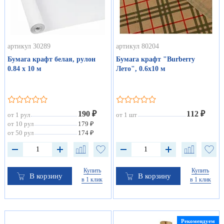
артикул 30289
артикул 80204
Бумага крафт белая, рулон
Бумага крафт "Burberry
0.84 х 10 м
Лето", 0.6х10 м
190 ₽
112 ₽
от 1 рул
от 1 шт
от 10 рул
179 ₽
от 50 рул
174 ₽
Купить
Купить
В корзину
В корзину
в 1 клик
в 1 клик
Рекомендуем