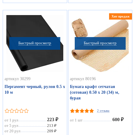
Хит продаж
Быстрый просмотр
Быстрый просмотр
артикул 30299
артикул 80196
Пергамент черный, рулон 0.5 х
Бумага крафт сетчатая
10 м
(сотовая) 0.50 х 20 (34) м,
бурая
2 отзыва
223 ₽
600 ₽
от 1 рул
от 1 шт
от 5 рул
213 ₽
от 20 рул
209 ₽