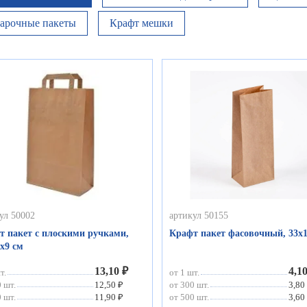
арочные пакеты
Крафт мешки
ул 50002
артикул 50155
т пакет с плоскими ручками,
Крафт пакет фасовочный, 33х1
х9 см
13,10 ₽
4,1
т.
от 1 шт.
 шт.
12,50 ₽
от 300 шт.
3,80
 шт.
11,90 ₽
от 500 шт.
3,60