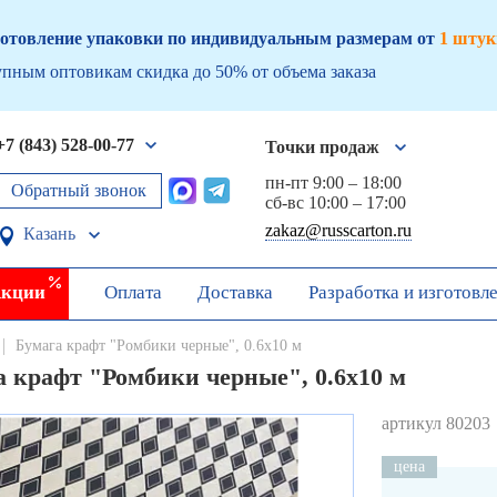
отовление упаковки по индивидуальным размерам от
1 штук
пным оптовикам скидка до 50% от объема заказа
+7 (843) 528-00-77
Точки продаж
пн-пт 9:00 – 18:00
Обратный звонок
сб-вс 10:00 – 17:00
zakaz@russcarton.ru
Казань
кции
Оплата
Доставка
Разработка и изготовл
Бумага крафт "Ромбики черные", 0.6х10 м
а крафт "Ромбики черные", 0.6х10 м
артикул 80203
цена