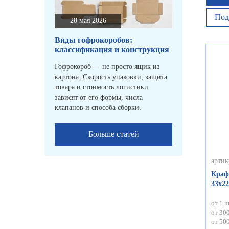
Под
28 мая 2026
Виды гофрокоробов:
классификация и конструкция
Гофрокороб — не просто ящик из
картона. Скорость упаковки, защита
товара и стоимость логистики
зависят от его формы, числа
клапанов и способа сборки.
Больше статей
артик
Краф
33х22
от 1 ш
от 300
от 500