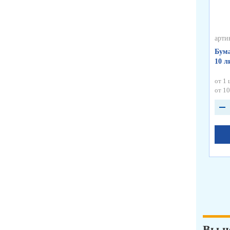
арти
Бума
10 л
от 1 
от 10
Вы н