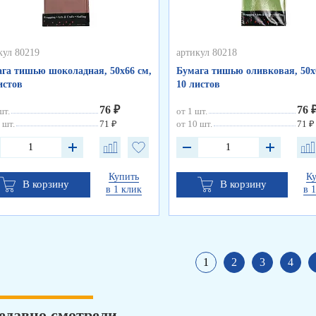
кул 80219
артикул 80218
га тишью шоколадная, 50х66 см,
Бумага тишью оливковая, 50х
истов
10 листов
76 ₽
76 
шт.
от 1 шт.
 шт.
71 ₽
от 10 шт.
71 ₽
Купить
К
В корзину
В корзину
в 1 клик
в 
1
2
3
4
едавно смотрели