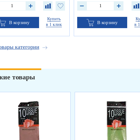
Купить
К
В корзину
В корзину
в 1 клик
в 
овары категории
жие товары