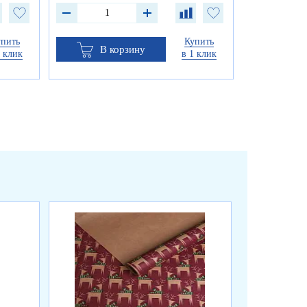
упить
Купить
В корзину
1 клик
в 1 клик