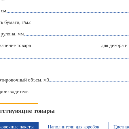
 см
ь бумаги, г/м2
 рулона, мм
начение товара
для декора и
ртировочный объем, м3
роизводитель
тствующие товары
ковочные пакеты
Наполнители для коробок
Цветная