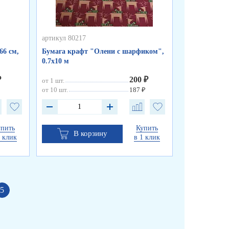
артикул 80217
артикул 80216
66 см,
Бумага крафт "Олени с шарфиком",
Бумага краф
0.7х10 м
0.7х10 м
₽
200 ₽
от 1 шт.
от 1 шт.
от 10 шт.
187 ₽
от 10 шт.
упить
Купить
В корзину
В к
1 клик
в 1 клик
5