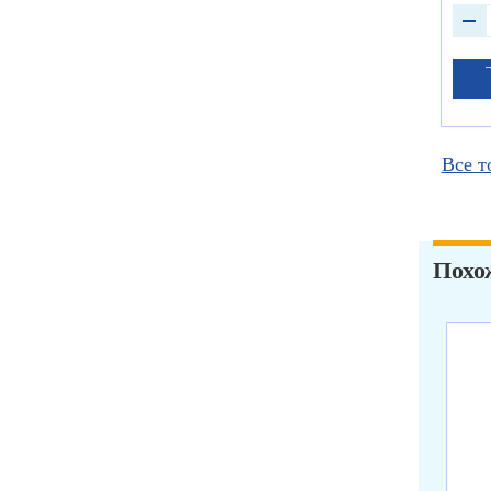
Все т
Похо