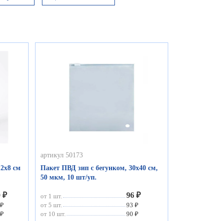
артикул 50173
2х8 см
Пакет ПВД зип с бегунком, 30х40 см,
50 мкм, 10 шт/уп.
0 ₽
96 ₽
от 1 шт.
 ₽
от 5 шт.
93 ₽
 ₽
от 10 шт.
90 ₽