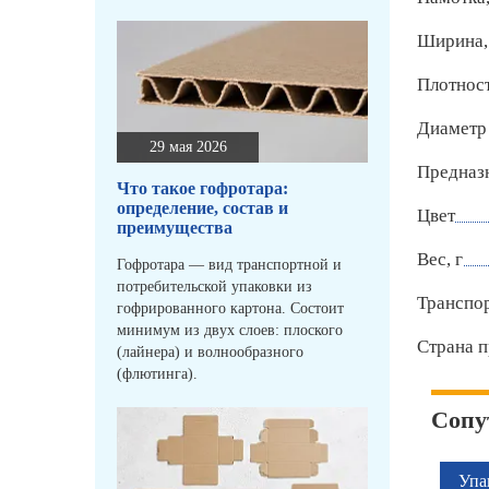
Ширина,
Плотност
Диаметр
29 мая 2026
Предназ
Что такое гофротара:
определение, состав и
Цвет
преимущества
Вес, г
Гофротара — вид транспортной и
потребительской упаковки из
Транспо
гофрированного картона. Состоит
минимум из двух слоев: плоского
Страна п
(лайнера) и волнообразного
(флютинга).
Сопу
Упа