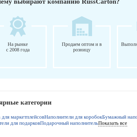
ему выбирают компанию RussCarton?
На рынке
Продаем оптом и в
Выполн
с 2008 года
розницу
ярные категории
 для маркетплейсов
Наполнители для коробок
Бумажный напо
ели для подарков
Подарочный наполнитель
Показать все