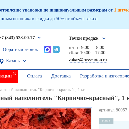
отовление упаковки по индивидуальным размерам от
1 штук
пным оптовикам скидка до 50% от объема заказа
+7 (843) 528-00-77
Точки продаж
пн-пт 9:00 – 18:00
Обратный звонок
сб-вс 10:00 – 17:00
zakaz@russcarton.ru
Казань
кции
Оплата
Доставка
Разработка и изготовл
мажный наполнитель "Кирпично-красный", 1 кг
ный наполнитель "Кирпично-красный", 1 
артикул 80057
цена