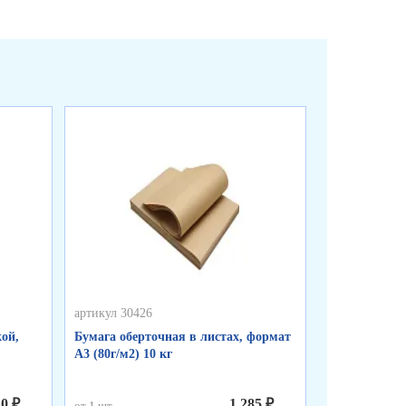
артикул 30426
артикул 50255
ой,
Бумага оберточная в листах, формат
Пакеты фасо
А3 (80г/м2) 10 кг
«WWW», синя
см, 8 мкм
10 ₽
1.285 ₽
от 1 шт.
от 1 шт.