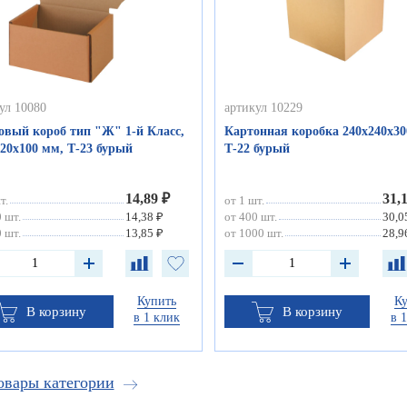
ул 10080
артикул 10229
овый короб тип "Ж" 1-й Класс,
Картонная коробка 240х240х30
20х100 мм, Т-23 бурый
Т-22 бурый
14,89 ₽
31,
т.
от 1 шт.
 шт.
14,38 ₽
от 400 шт.
30,0
 шт.
13,85 ₽
от 1000 шт.
28,9
Купить
К
В корзину
В корзину
в 1 клик
в 
овары категории