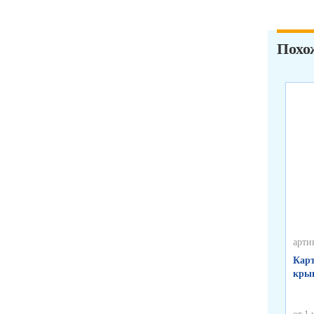
Похо
арти
Карт
крыш
от 1 