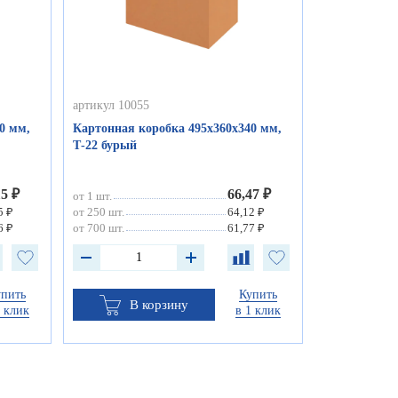
артикул 10055
0 мм,
Картонная коробка 495х360х340 мм,
Т-22 бурый
15 ₽
66,47 ₽
от 1 шт.
5 ₽
от 250 шт.
64,12 ₽
6 ₽
от 700 шт.
61,77 ₽
упить
Купить
В корзину
1 клик
в 1 клик