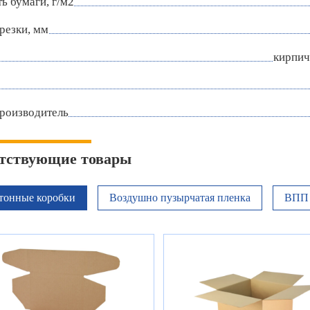
ь бумаги, г/м2
резки, мм
кирпич
роизводитель
тствующие товары
тонные коробки
Воздушно пузырчатая пленка
ВПП 