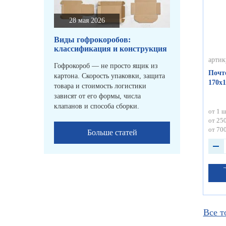
28 мая 2026
Виды гофрокоробов:
классификация и конструкция
артик
Гофрокороб — не просто ящик из
Почт
картона. Скорость упаковки, защита
170х1
товара и стоимость логистики
зависят от его формы, числа
клапанов и способа сборки.
от 1 ш
от 250
от 700
Больше статей
Все т