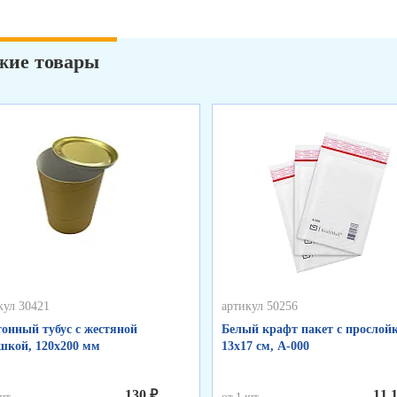
жие товары
кул 30421
артикул 50256
онный тубус с жестяной
Белый крафт пакет с прослойк
кой, 120х200 мм
13х17 см, А-000
130 ₽
11,
шт.
от 1 шт.