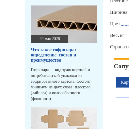
Плотност
Ширина 
Цвет
Вес, кг
29 мая 2026
Страна п
Что такое гофротара:
определение, состав и
преимущества
Сопу
Гофротара — вид транспортной и
потребительской упаковки из
гофрированного картона. Состоит
Кар
минимум из двух слоев: плоского
(лайнера) и волнообразного
(флютинга).