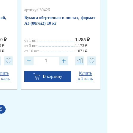
артикул 30426
артикул 50255
ой,
Бумага оберточная в листах, формат
Пакеты фасо
А3 (80г/м2) 10 кг
«WWW», синя
см, 8 мкм
10 ₽
1.285 ₽
от 1 шт.
от 1 шт.
0 ₽
от 5 шт.
1.173 ₽
от 10 шт.
0 ₽
от 10 шт.
1.071 ₽
упить
Купить
В корзину
В к
1 клик
в 1 клик
5