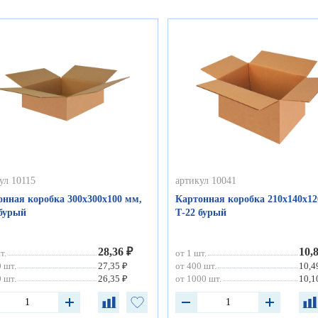
ул 10115
артикул 10041
онная коробка 300х300х100 мм,
Картонная коробка 210х140х12
 бурый
Т-22 бурый
28,36 ₽
10,
т.
от 1 шт.
 шт.
27,35 ₽
от 400 шт.
10,4
 шт.
26,35 ₽
от 1000 шт.
10,1