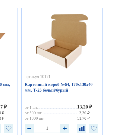
артикул 10171
0 мм,
Картонный короб №64, 170х130х40
мм, Т-23 белый/бурый
87 ₽
13,20 ₽
от 1 шт.
9 ₽
от 500 шт.
12,20 ₽
0 ₽
от 1000 шт.
11,70 ₽