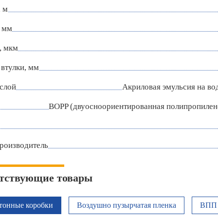
 м
 мм
, мкм
втулки, мм
слой
Акриловая эмульсия на во
BOPP (двуосноориентированная полипропилен
роизводитель
тствующие товары
тонные коробки
Воздушно пузырчатая пленка
ВПП 