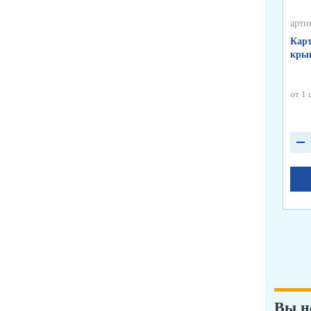
арти
Карт
крыш
от 1 
Вы н