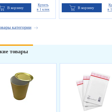
Купить
К
В корзину
В корзину
в 1 клик
в 
овары категории
жие товары