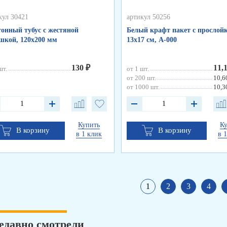
кул 30421
артикул 50256
онный тубус с жестяной
Белый крафт пакет с прослойк
кой, 120х200 мм
13х17 см, А-000
130 ₽
11,
шт.
от 1 шт.
от 200 шт.
10,6
от 1000 шт.
10,3
Купить
К
В корзину
В корзину
в 1 клик
в 
1
2
3
4
едавно смотрели