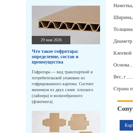
Намотка,
Ширина,
Толщина
29 мая 2026
Диаметр 
Что такое гофротара:
Клеевой 
определение, состав и
преимущества
Основа
Гофротара — вид транспортной и
Вес, г
потребительской упаковки из
гофрированного картона. Состоит
Страна п
минимум из двух слоев: плоского
(лайнера) и волнообразного
(флютинга).
Сопу
Кар