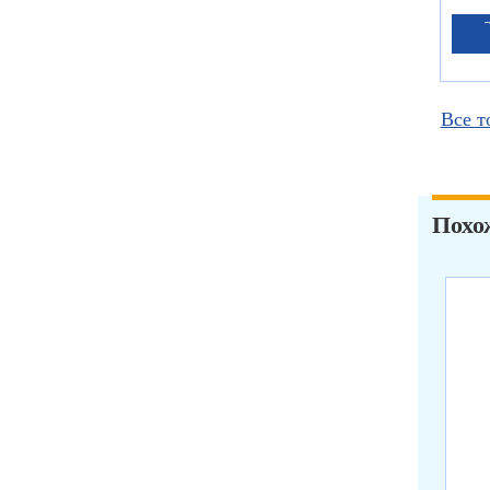
Все т
Похо