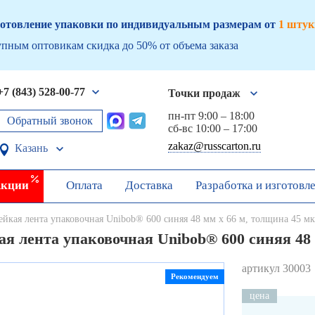
отовление упаковки по индивидуальным размерам от
1 штук
пным оптовикам скидка до 50% от объема заказа
+7 (843) 528-00-77
Точки продаж
пн-пт 9:00 – 18:00
Обратный звонок
сб-вс 10:00 – 17:00
zakaz@russcarton.ru
Казань
кции
Оплата
Доставка
Разработка и изготовл
ейкая лента упаковочная Unibob® 600 синяя 48 мм х 66 м, толщина 45 м
я лента упаковочная Unibob® 600 синяя 48
артикул 30003
Рекомендуем
цена