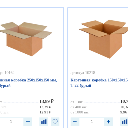
ул 10162
артикул 10218
онная коробка 250х150х150 мм,
Картонная коробка 150х150х15
 бурый
Т-22 бурый
13,89 ₽
10,
т.
от 1 шт.
 шт.
13,39 ₽
от 400 шт.
10,3
0 шт.
12,91 ₽
от 1000 шт.
9,96