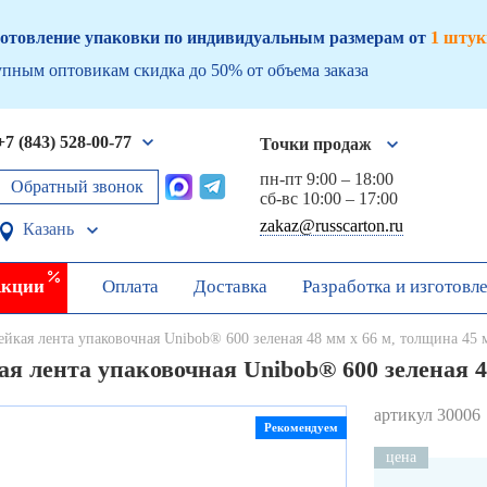
отовление упаковки по индивидуальным размерам от
1 штук
пным оптовикам скидка до 50% от объема заказа
+7 (843) 528-00-77
Точки продаж
пн-пт 9:00 – 18:00
Обратный звонок
сб-вс 10:00 – 17:00
zakaz@russcarton.ru
Казань
кции
Оплата
Доставка
Разработка и изготовл
ейкая лента упаковочная Unibob® 600 зеленая 48 мм х 66 м, толщина 45
я лента упаковочная Unibob® 600 зеленая 4
артикул 30006
Рекомендуем
цена