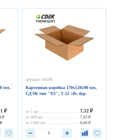
артикул 10199
0 мм,
Картонная коробка 170х120х90 мм,
СДЭК тип "ХS", Т-22 «В» бур.
71 ₽
7,32 ₽
от 1 шт.
4 ₽
от 400 шт.
7,05 ₽
 ₽
от 1000 шт.
6,80 ₽