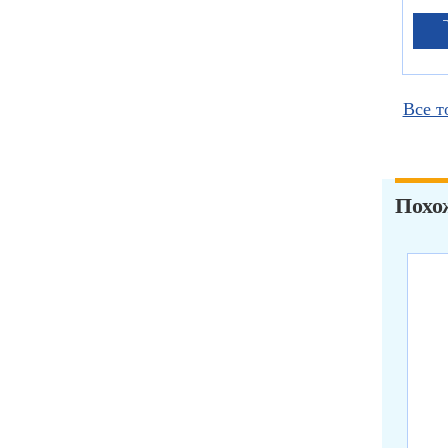
Все т
Похо