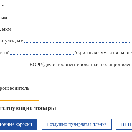
 м
 мм
, мкм
втулки, мм
слой
Акриловая эмульсия на во
BOPP (двуосноориентированная полипропилен
роизводитель
тствующие товары
тонные коробки
Воздушно пузырчатая пленка
ВПП 