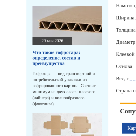
Намотка,
Ширина,
Толщина
29 мая 2026
Диаметр 
Что такое гофротара:
Клеевой 
определение, состав и
преимущества
Основа
Гофротара — вид транспортной и
Вес, г
потребительской упаковки из
гофрированного картона. Состоит
Страна п
минимум из двух слоев: плоского
(лайнера) и волнообразного
(флютинга).
Сопу
Кар