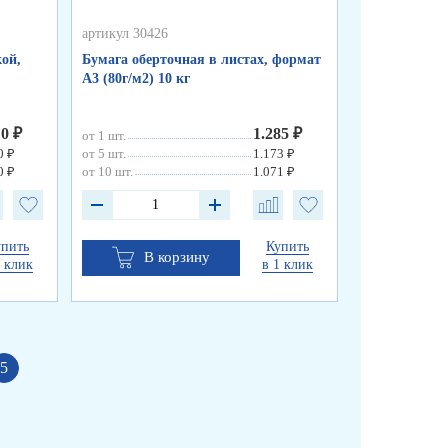
артикул 30426
артикул 50255
ой,
Бумага оберточная в листах, формат
Пакеты фасо
А3 (80г/м2) 10 кг
«WWW», синя
см, 8 мкм
10 ₽
1.285 ₽
от 1 шт.
от 1 шт.
0 ₽
от 5 шт.
1.173 ₽
от 10 шт.
0 ₽
от 10 шт.
1.071 ₽
упить
Купить
В корзину
В к
1 клик
в 1 клик
5