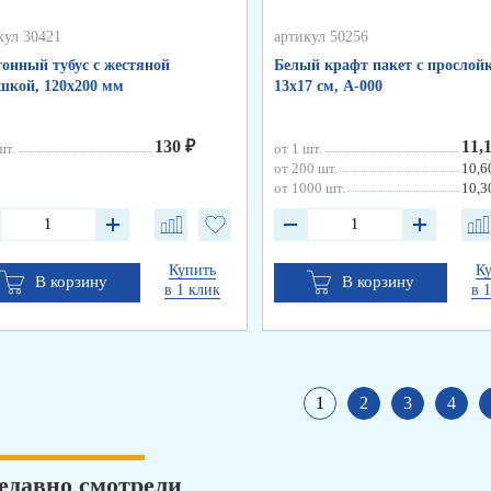
кул 30421
артикул 50256
онный тубус с жестяной
Белый крафт пакет с прослойк
кой, 120х200 мм
13х17 см, А-000
130 ₽
11,
шт.
от 1 шт.
от 200 шт.
10,6
от 1000 шт.
10,3
Купить
К
В корзину
В корзину
в 1 клик
в 
1
2
3
4
едавно смотрели