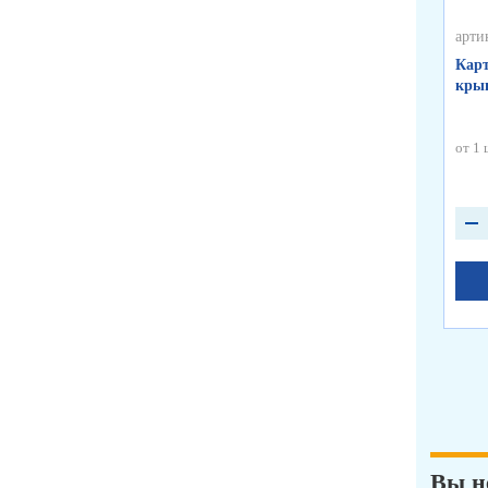
арти
Карт
крыш
от 1 
Вы н