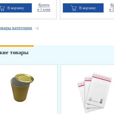
Купить
К
В корзину
В корзину
в 1 клик
в 
овары категории
жие товары