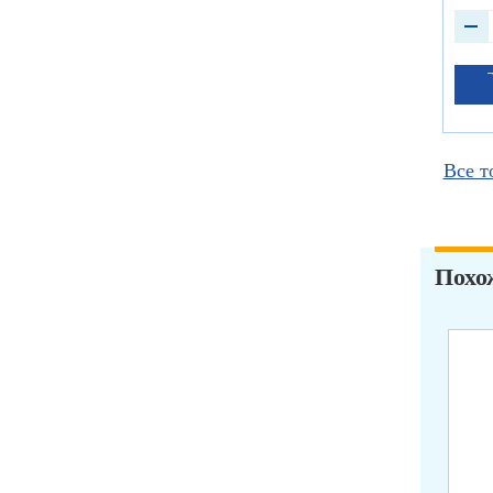
Все т
Похо