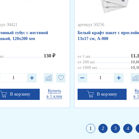
кул 30421
артикул 50256
онный тубус с жестяной
Белый крафт пакет с прослойк
кой, 120х200 мм
13х17 см, А-000
130 ₽
11,
шт.
от 1 шт.
от 200 шт.
10,6
от 1000 шт.
10,3
Купить
К
В корзину
В корзину
в 1 клик
в 
1
2
3
4