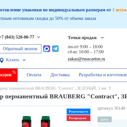
отовление упаковки по индивидуальным размерам от
1 штук
пным оптовикам скидка до 50% от объема заказа
+7 (843) 528-00-77
Точки продаж
пн-пт 9:00 – 18:00
Обратный звонок
сб-вс 10:00 – 17:00
zakaz@russcarton.ru
Казань
кции
Оплата
Доставка
Разработка и изготовл
ркер перманентный BRAUBERG "Contract", ЗЕЛЕНЫЙ, 3 мм. У
р перманентный BRAUBERG "Contract", З
артикул 30148
Рекомендуем
Распродажа
цена