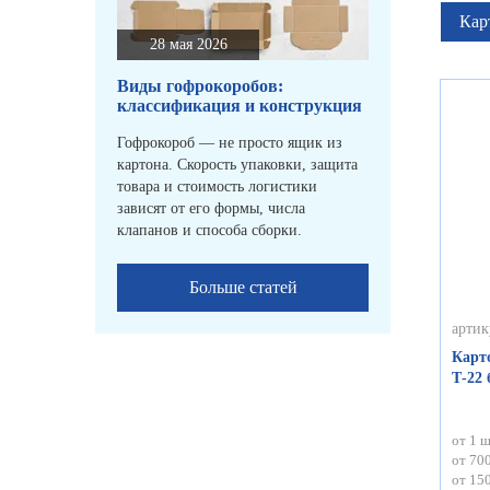
Кар
28 мая 2026
Виды гофрокоробов:
классификация и конструкция
Гофрокороб — не просто ящик из
картона. Скорость упаковки, защита
товара и стоимость логистики
зависят от его формы, числа
клапанов и способа сборки.
Больше статей
артик
Карт
Т-22
от 1 ш
от 700
от 150