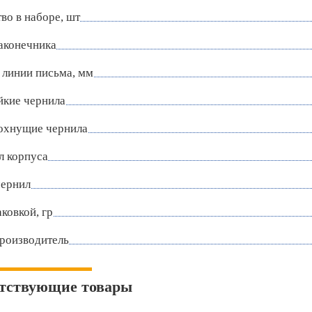
во в наборе, шт
аконечника
 линии письма, мм
йкие чернила
охнущие чернила
л корпуса
чернил
аковкой, гр
роизводитель
тствующие товары