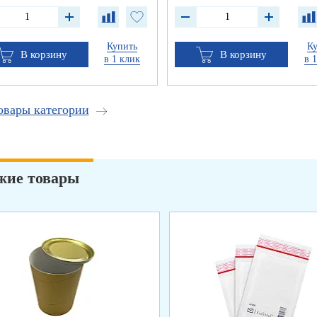
Купить
К
В корзину
В корзину
в 1 клик
в 
овары категории
жие товары