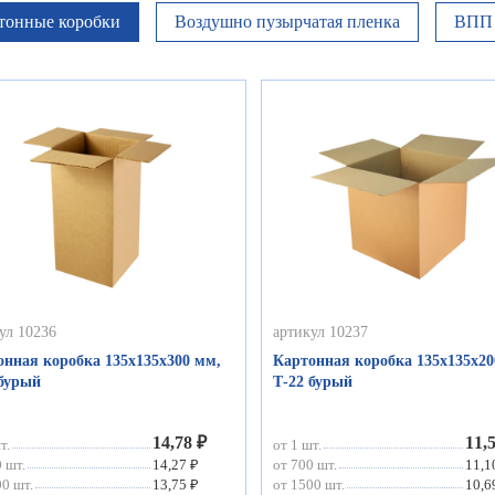
тонные коробки
Воздушно пузырчатая пленка
ВПП 
ул 10236
артикул 10237
онная коробка 135х135х300 мм,
Картонная коробка 135х135х20
 бурый
Т-22 бурый
14,78 ₽
11,
т.
от 1 шт.
 шт.
14,27 ₽
от 700 шт.
11,1
0 шт.
13,75 ₽
от 1500 шт.
10,6