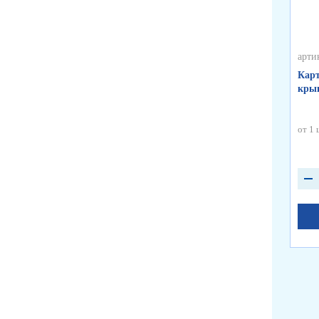
арти
Карт
крыш
от 1 