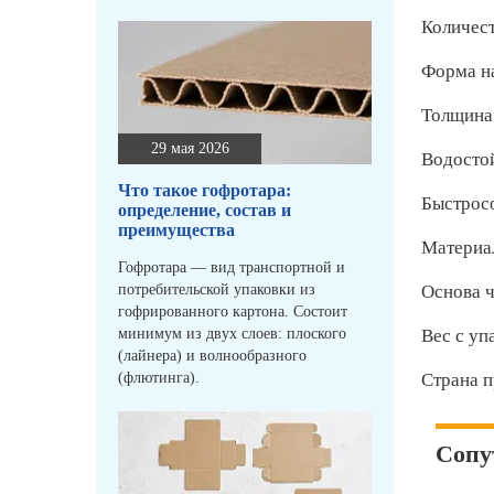
Количест
Форма н
Толщина
29 мая 2026
Водосто
Что такое гофротара:
Быстрос
определение, состав и
преимущества
Материа
Гофротара — вид транспортной и
потребительской упаковки из
Основа 
гофрированного картона. Состоит
минимум из двух слоев: плоского
Вес с уп
(лайнера) и волнообразного
(флютинга).
Страна п
Сопу