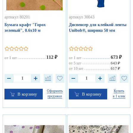
артикул 80201
артикул 30043
Бумага крафт "Горох
Диспенсер для клейкой ленты
зеленый", 0.6х10 м
Unibob®, ширина 50 мм
112 ₽
673 ₽
от 1 шт
от 1 шт
от 5 шт
643 ₽
от 10 шт
617 ₽
Оформить
Купить
В корзину
В корзину
предзаказ
в 1 клик