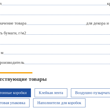
л
к
начение товара
для декора и
ь бумаги, г/м2
 м
роизводитель
тствующие товары
тонные коробки
Клейкая лента
Воздушно пузырчата
товая упаковка
Наполнители для коробок