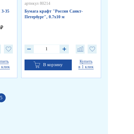
артикул 80214
артикул 80213
 3-35
Бумага крафт "Россия Санкт-
Бумага крафт
Петербург", 0.7х10 м
красный", 0.
 ₽
от 1 шт.
от 10 шт.
упить
Купить
В корзину
В к
1 клик
в 1 клик
5