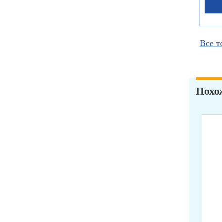
Все т
Похо