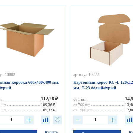
ул 10002
артикул 10222
онная коробка 600х400х400 мм,
Картонный короб КС-4, 120х12
 бурый
мм, Т-23 белый/бурый
112,26 ₽
14,
т.
от 1 шт.
 шт.
109,36 ₽
от 700 шт.
13,4
 шт.
105,37 ₽
от 1500 шт.
12,8
Купить
К