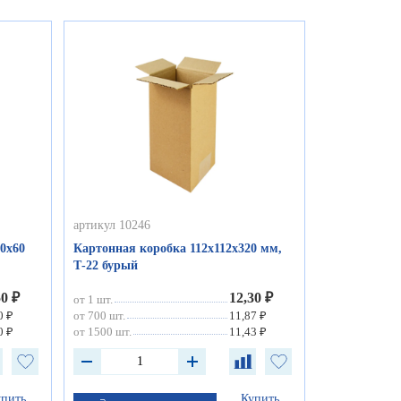
артикул 10246
0х60
Картонная коробка 112х112х320 мм,
Т-22 бурый
50 ₽
12,30 ₽
от 1 шт.
0 ₽
от 700 шт.
11,87 ₽
0 ₽
от 1500 шт.
11,43 ₽
упить
Купить