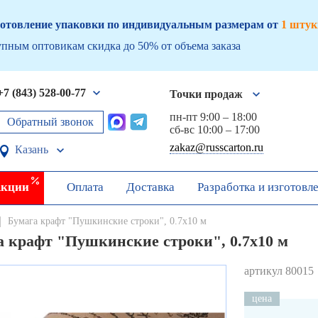
отовление упаковки по индивидуальным размерам от
1 штук
пным оптовикам скидка до 50% от объема заказа
+7 (843) 528-00-77
Точки продаж
пн-пт 9:00 – 18:00
Обратный звонок
сб-вс 10:00 – 17:00
zakaz@russcarton.ru
Казань
кции
Оплата
Доставка
Разработка и изготовл
Бумага крафт "Пушкинские строки", 0.7х10 м
а крафт "Пушкинские строки", 0.7х10 м
артикул 80015
цена