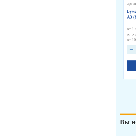
арти
Бума
А3 (
от 1 
от 5 
от 10
Вы н