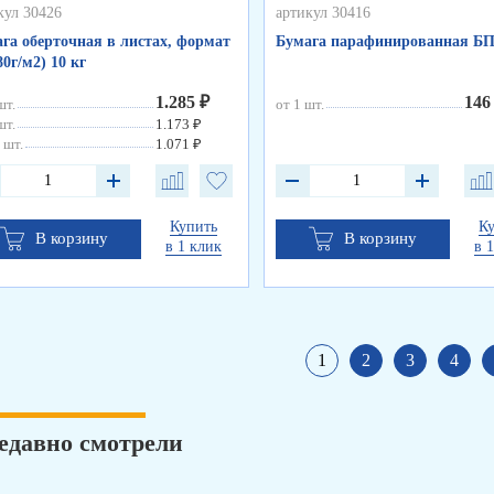
кул 30426
артикул 30416
га оберточная в листах, формат
Бумага парафинированная БП
80г/м2) 10 кг
1.285 ₽
146
шт.
от 1 шт.
шт.
1.173 ₽
 шт.
1.071 ₽
Купить
К
В корзину
В корзину
в 1 клик
в 
1
2
3
4
едавно смотрели