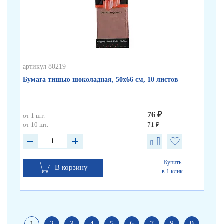
артикул 80219
арт
Бумага тишью шоколадная, 50х66 см, 10 листов
Бу
76 ₽
от 1 шт.
от 
от 10 шт.
71 ₽
от 
Купить
В корзину
в 1 клик
1
2
3
4
5
6
7
8
9