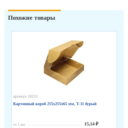
Похожие товары
арт
Ко
бу
от 
от 
от 
артикул 10253
Картонный короб 255х255х65 мм, Т-11 бурый
15,14 ₽
от 1 шт.